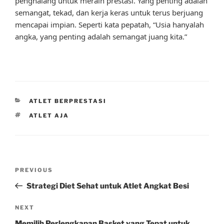
penghalang untuk meraih prestasi. Yang penting adalah
semangat, tekad, dan kerja keras untuk terus berjuang
mencapai impian. Seperti kata pepatah, “Usia hanyalah
angka, yang penting adalah semangat juang kita.”
CATEGORIES
ATLET BERPRESTASI
TAGS
ATLET AJA
Post
Previous
PREVIOUS
navigation
Post
Strategi Diet Sehat untuk Atlet Angkat Besi
Next
NEXT
Post
Memilih Perlengkapan Basket yang Tepat untuk