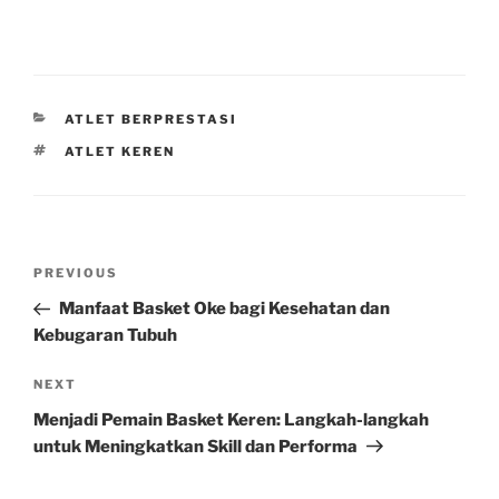
CATEGORIES
ATLET BERPRESTASI
TAGS
ATLET KEREN
Post
Previous
PREVIOUS
navigation
Post
Manfaat Basket Oke bagi Kesehatan dan
Kebugaran Tubuh
Next
NEXT
Post
Menjadi Pemain Basket Keren: Langkah-langkah
untuk Meningkatkan Skill dan Performa