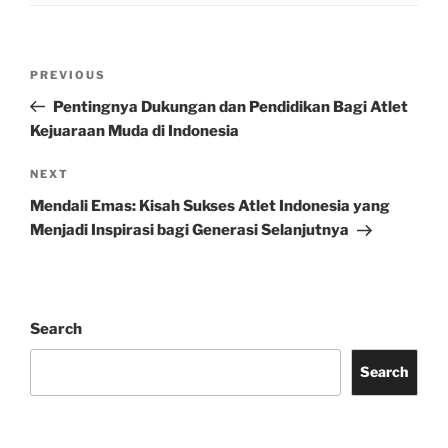
Post
Previous
PREVIOUS
navigation
Post
Pentingnya Dukungan dan Pendidikan Bagi Atlet
Kejuaraan Muda di Indonesia
Next
NEXT
Post
Mendali Emas: Kisah Sukses Atlet Indonesia yang
Menjadi Inspirasi bagi Generasi Selanjutnya
Search
Search