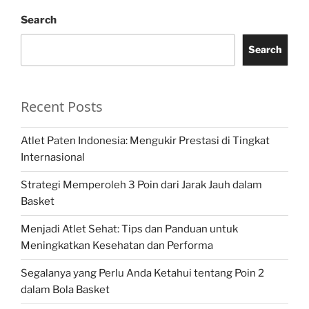
Search
Search
Recent Posts
Atlet Paten Indonesia: Mengukir Prestasi di Tingkat
Internasional
Strategi Memperoleh 3 Poin dari Jarak Jauh dalam
Basket
Menjadi Atlet Sehat: Tips dan Panduan untuk
Meningkatkan Kesehatan dan Performa
Segalanya yang Perlu Anda Ketahui tentang Poin 2
dalam Bola Basket