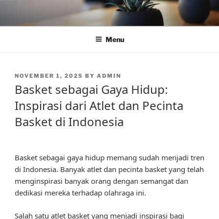
Skip
to
content
Menu
POSTED
NOVEMBER 1, 2025
BY
ADMIN
ON
Basket sebagai Gaya Hidup:
Inspirasi dari Atlet dan Pecinta
Basket di Indonesia
Basket sebagai gaya hidup memang sudah menjadi tren
di Indonesia. Banyak atlet dan pecinta basket yang telah
menginspirasi banyak orang dengan semangat dan
dedikasi mereka terhadap olahraga ini.
Salah satu atlet basket yang menjadi inspirasi bagi