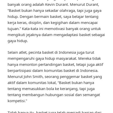
banyak orang adalah Kevin Durant. Menurut Durant,
“Basket bukan hanya sekadar olahraga, tapi juga gaya
hidup. Dengan bermain basket, saya belajar tentang
kerja keras, disiplin, dan kegigihan dalam mencapai
tujuan.” Kata-kata ini memotivasi banyak orang untuk
mengikuti jejaknya dalam mengadaptasi basket sebagai
gaya hidup.
Selain atlet, pecinta basket di Indonesia juga turut
mempengaruhi gaya hidup masyarakat. Mereka tidak
hanya menonton pertandingan basket, tetapi juga aktif
berpartisipasi dalam komunitas basket di Indonesia.
Menurut John Smith, seorang penggemar basket yang
aktif dalam komunitas lokal, “Basket bukan hanya
tentang memasukkan bola ke keranjang, tapi juga
tentang membangun hubungan sosial dan semangat
kompetisi.”
Tidak hanya itu, basket juga telah menjadi bagian dari