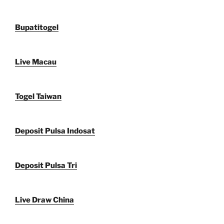
Bupatitogel
Live Macau
Togel Taiwan
Deposit Pulsa Indosat
Deposit Pulsa Tri
Live Draw China