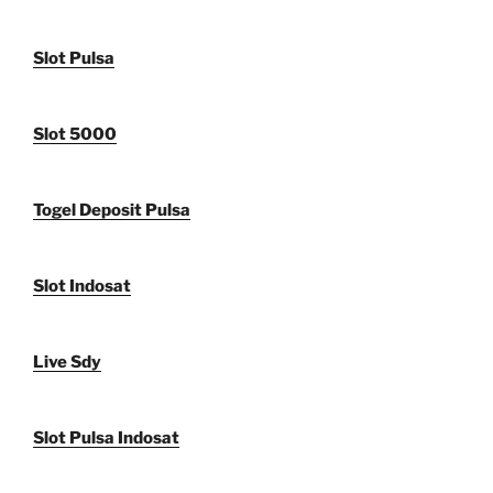
Slot Pulsa
Slot 5000
Togel Deposit Pulsa
Slot Indosat
Live Sdy
Slot Pulsa Indosat