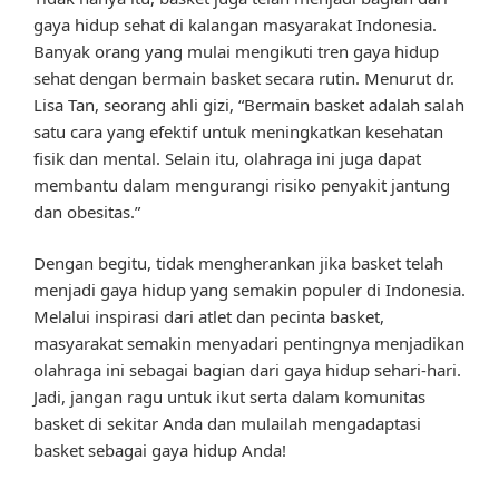
gaya hidup sehat di kalangan masyarakat Indonesia.
Banyak orang yang mulai mengikuti tren gaya hidup
sehat dengan bermain basket secara rutin. Menurut dr.
Lisa Tan, seorang ahli gizi, “Bermain basket adalah salah
satu cara yang efektif untuk meningkatkan kesehatan
fisik dan mental. Selain itu, olahraga ini juga dapat
membantu dalam mengurangi risiko penyakit jantung
dan obesitas.”
Dengan begitu, tidak mengherankan jika basket telah
menjadi gaya hidup yang semakin populer di Indonesia.
Melalui inspirasi dari atlet dan pecinta basket,
masyarakat semakin menyadari pentingnya menjadikan
olahraga ini sebagai bagian dari gaya hidup sehari-hari.
Jadi, jangan ragu untuk ikut serta dalam komunitas
basket di sekitar Anda dan mulailah mengadaptasi
basket sebagai gaya hidup Anda!