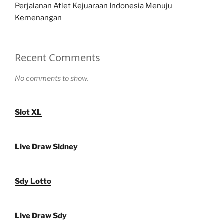
Perjalanan Atlet Kejuaraan Indonesia Menuju
Kemenangan
Recent Comments
No comments to show.
Slot XL
Live Draw Sidney
Sdy Lotto
Live Draw Sdy