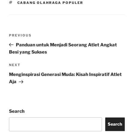
TAGS
CABANG OLAHRAGA POPULER
Post
Previous
PREVIOUS
navigation
Post
Panduan untuk Menjadi Seorang Atlet Angkat
Besi yang Sukses
Next
NEXT
Post
Menginspirasi Generasi Muda: Kisah Inspiratif Atlet
Aja
Search
Search