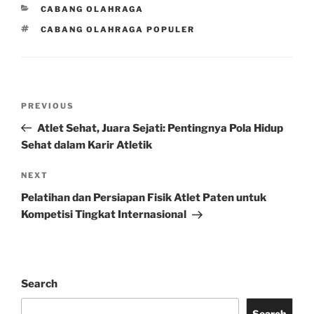
CATEGORIES
CABANG OLAHRAGA
TAGS
CABANG OLAHRAGA POPULER
Post
Previous
PREVIOUS
navigation
Post
Atlet Sehat, Juara Sejati: Pentingnya Pola Hidup
Sehat dalam Karir Atletik
Next
NEXT
Post
Pelatihan dan Persiapan Fisik Atlet Paten untuk
Kompetisi Tingkat Internasional
Search
Search