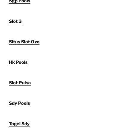
Sgp Pools
Slot 3
Situs Slot Ovo
Hk Pools
Slot Pulsa
Sdy Pools
Togel Sdy