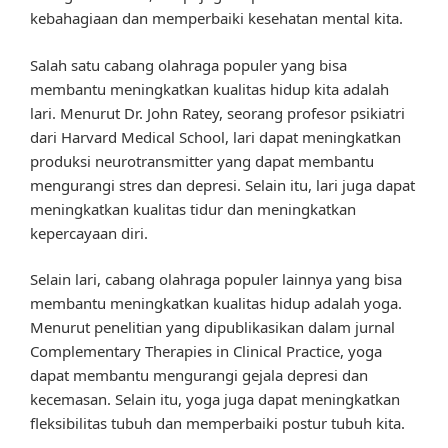
kebahagiaan dan memperbaiki kesehatan mental kita.
Salah satu cabang olahraga populer yang bisa
membantu meningkatkan kualitas hidup kita adalah
lari. Menurut Dr. John Ratey, seorang profesor psikiatri
dari Harvard Medical School, lari dapat meningkatkan
produksi neurotransmitter yang dapat membantu
mengurangi stres dan depresi. Selain itu, lari juga dapat
meningkatkan kualitas tidur dan meningkatkan
kepercayaan diri.
Selain lari, cabang olahraga populer lainnya yang bisa
membantu meningkatkan kualitas hidup adalah yoga.
Menurut penelitian yang dipublikasikan dalam jurnal
Complementary Therapies in Clinical Practice, yoga
dapat membantu mengurangi gejala depresi dan
kecemasan. Selain itu, yoga juga dapat meningkatkan
fleksibilitas tubuh dan memperbaiki postur tubuh kita.