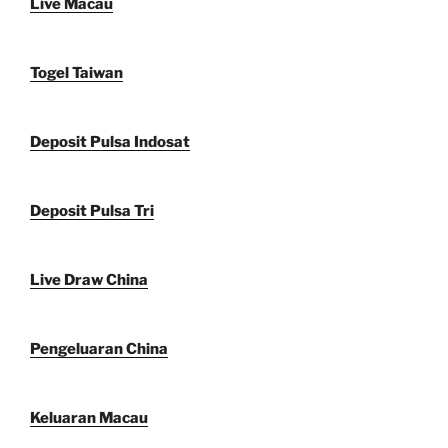
Live Macau
Togel Taiwan
Deposit Pulsa Indosat
Deposit Pulsa Tri
Live Draw China
Pengeluaran China
Keluaran Macau