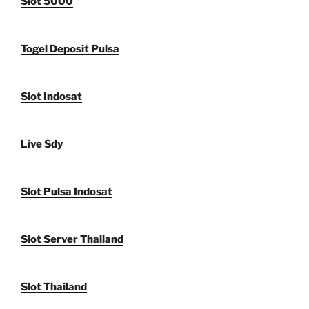
Slot 5000
Togel Deposit Pulsa
Slot Indosat
Live Sdy
Slot Pulsa Indosat
Slot Server Thailand
Slot Thailand