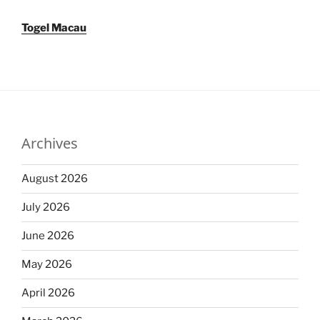
Togel Macau
Archives
August 2026
July 2026
June 2026
May 2026
April 2026