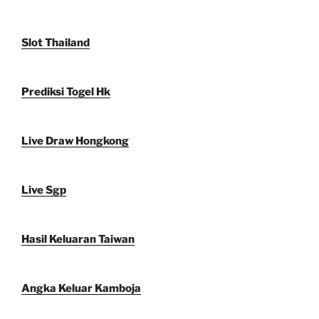
Slot Thailand
Prediksi Togel Hk
Live Draw Hongkong
Live Sgp
Hasil Keluaran Taiwan
Angka Keluar Kamboja