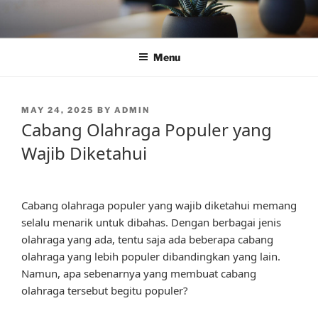
Skip
to
content
Menu
POSTED
MAY 24, 2025
BY
ADMIN
ON
Cabang Olahraga Populer yang
Wajib Diketahui
Cabang olahraga populer yang wajib diketahui memang
selalu menarik untuk dibahas. Dengan berbagai jenis
olahraga yang ada, tentu saja ada beberapa cabang
olahraga yang lebih populer dibandingkan yang lain.
Namun, apa sebenarnya yang membuat cabang
olahraga tersebut begitu populer?