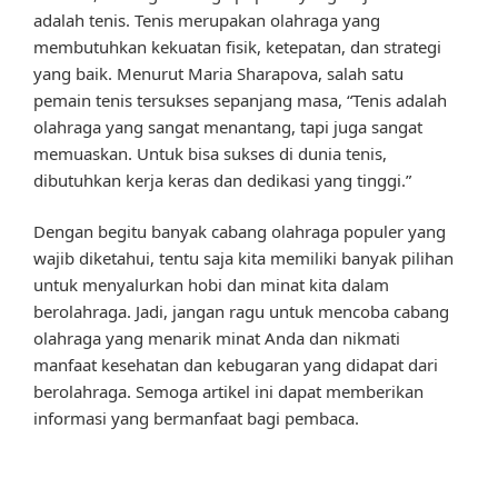
adalah tenis. Tenis merupakan olahraga yang
membutuhkan kekuatan fisik, ketepatan, dan strategi
yang baik. Menurut Maria Sharapova, salah satu
pemain tenis tersukses sepanjang masa, “Tenis adalah
olahraga yang sangat menantang, tapi juga sangat
memuaskan. Untuk bisa sukses di dunia tenis,
dibutuhkan kerja keras dan dedikasi yang tinggi.”
Dengan begitu banyak cabang olahraga populer yang
wajib diketahui, tentu saja kita memiliki banyak pilihan
untuk menyalurkan hobi dan minat kita dalam
berolahraga. Jadi, jangan ragu untuk mencoba cabang
olahraga yang menarik minat Anda dan nikmati
manfaat kesehatan dan kebugaran yang didapat dari
berolahraga. Semoga artikel ini dapat memberikan
informasi yang bermanfaat bagi pembaca.