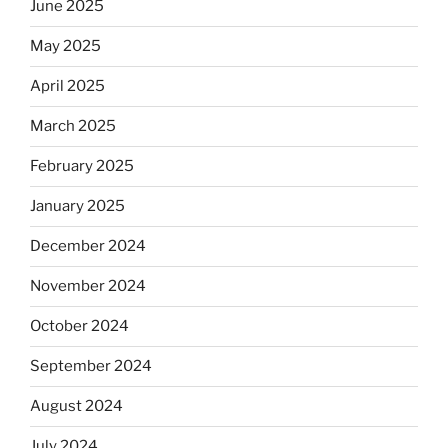
June 2025
May 2025
April 2025
March 2025
February 2025
January 2025
December 2024
November 2024
October 2024
September 2024
August 2024
July 2024