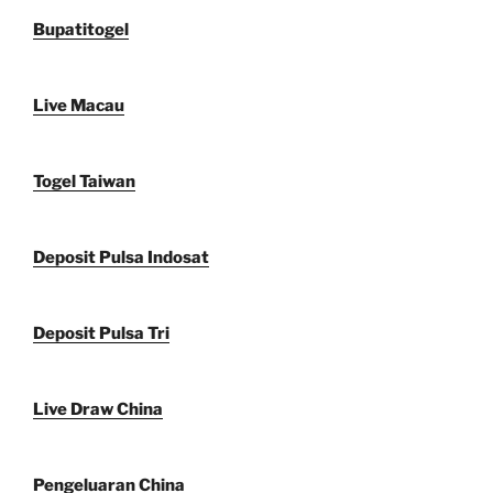
Bupatitogel
Live Macau
Togel Taiwan
Deposit Pulsa Indosat
Deposit Pulsa Tri
Live Draw China
Pengeluaran China