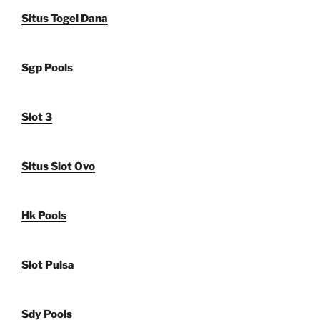
Situs Togel Dana
Sgp Pools
Slot 3
Situs Slot Ovo
Hk Pools
Slot Pulsa
Sdy Pools