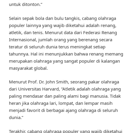
untuk ditonton.”
Selain sepak bola dan bulu tangkis, cabang olahraga
populer lainnya yang wajib diketahui adalah renang,
atletik, dan tenis. Menurut data dari Federasi Renang
Internasional, jumlah orang yang berenang secara
teratur di seluruh dunia terus meningkat setiap
tahunnya. Hal ini menunjukkan bahwa renang memang
merupakan olahraga yang sangat populer di kalangan
masyarakat global.
Menurut Prof. Dr. John Smith, seorang pakar olahraga
dari Universitas Harvard, “Atletik adalah olahraga yang
paling mendasar dan paling alami bagi manusia. Tidak
heran jika olahraga lari, lompat, dan lempar masih
menjadi favorit di berbagai ajang olahraga di seluruh
dunia.”
Terakhir, cabang olahraga populer yang wajib diketahui