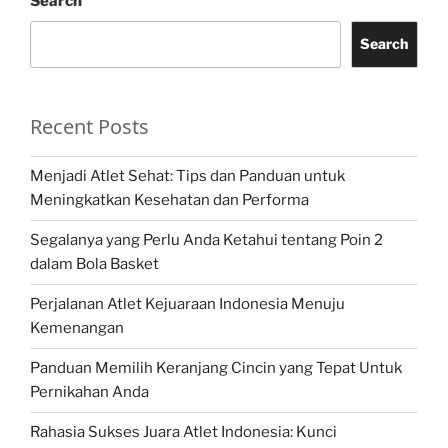
Search
Search
Recent Posts
Menjadi Atlet Sehat: Tips dan Panduan untuk
Meningkatkan Kesehatan dan Performa
Segalanya yang Perlu Anda Ketahui tentang Poin 2
dalam Bola Basket
Perjalanan Atlet Kejuaraan Indonesia Menuju
Kemenangan
Panduan Memilih Keranjang Cincin yang Tepat Untuk
Pernikahan Anda
Rahasia Sukses Juara Atlet Indonesia: Kunci