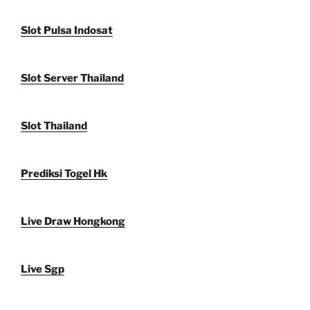
Slot Pulsa Indosat
Slot Server Thailand
Slot Thailand
Prediksi Togel Hk
Live Draw Hongkong
Live Sgp