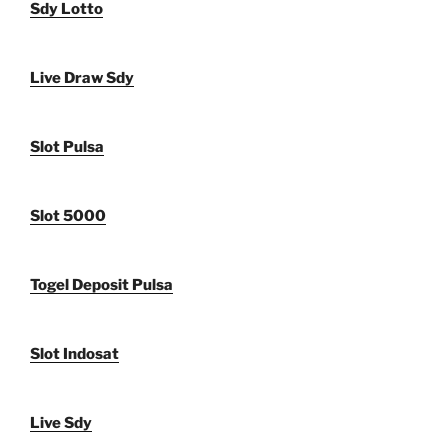
Sdy Lotto
Live Draw Sdy
Slot Pulsa
Slot 5000
Togel Deposit Pulsa
Slot Indosat
Live Sdy