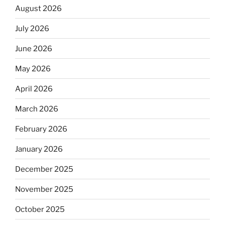
August 2026
July 2026
June 2026
May 2026
April 2026
March 2026
February 2026
January 2026
December 2025
November 2025
October 2025