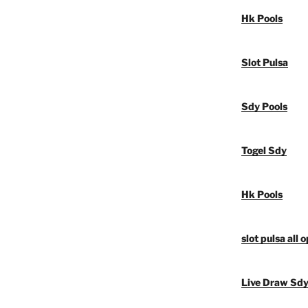
Hk Pools
Slot Pulsa
Sdy Pools
Togel Sdy
Hk Pools
slot pulsa all 
Live Draw Sd