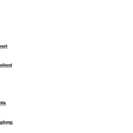
osat
ailand
 Hk
ngkong