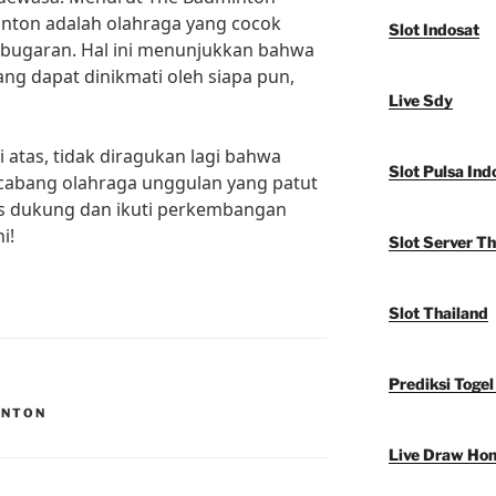
inton adalah olahraga yang cocok
Slot Indosat
ebugaran. Hal ini menunjukkan bahwa
ng dapat dinikmati oleh siapa pun,
Live Sdy
 atas, tidak diragukan lagi bahwa
Slot Pulsa Ind
 cabang olahraga unggulan yang patut
us dukung dan ikuti perkembangan
i!
Slot Server Th
Slot Thailand
Prediksi Togel
INTON
Live Draw Ho