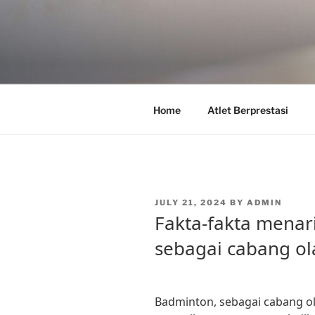
Skip
to
content
Home
Atlet Berprestasi
POSTED
JULY 21, 2024
BY
ADMIN
ON
Fakta-fakta menar
sebagai cabang o
Badminton, sebagai cabang ol