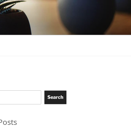
Search
Posts