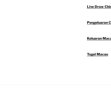
Live Draw Chi
Pengeluaran C
Keluaran Mac
Togel Macau