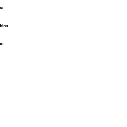
na
hina
au