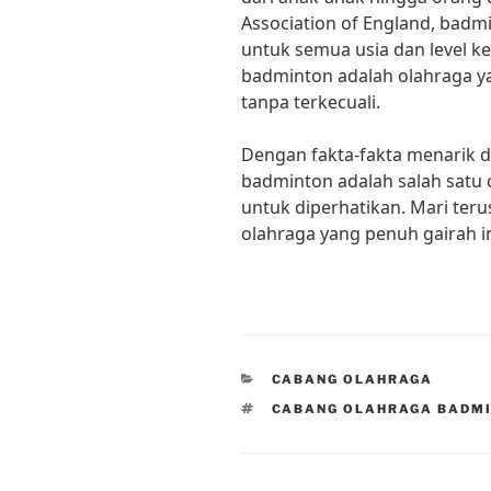
Association of England, badm
untuk semua usia dan level k
badminton adalah olahraga ya
tanpa terkecuali.
Dengan fakta-fakta menarik di
badminton adalah salah satu
untuk diperhatikan. Mari ter
olahraga yang penuh gairah in
CATEGORIES
CABANG OLAHRAGA
TAGS
CABANG OLAHRAGA BADM