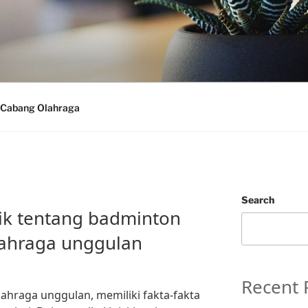
Cabang Olahraga
Search
ik tentang badminton
lahraga unggulan
Recent 
ahraga unggulan, memiliki fakta-fakta