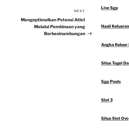
Live Sgp
NEXT
Next
Post
Mengoptimalkan Potensi Atlet
Hasil Keluara
Melalui Pembinaan yang
Berkesinambungan
Angka Keluar
Situs Togel D
Sgp Pools
Slot 3
Situs Slot Ovo