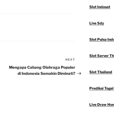
Slot Indosat
Live Sdy
Slot Pulsa Ind
Slot Server Th
NEXT
Next
Post
Mengapa Cabang Olahraga Populer
Slot Thailand
di Indonesia Semakin Diminati?
Prediksi Togel
Live Draw Ho