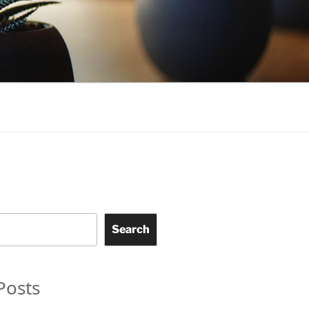
Search
Posts