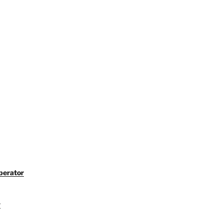
operator
y