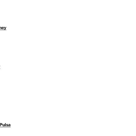
ney
y
Pulsa