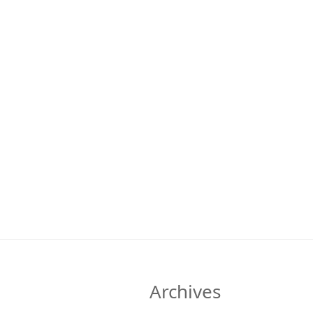
Archives