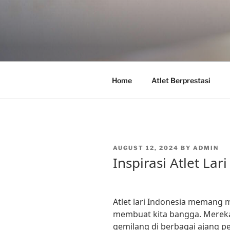
Skip
to
content
Home
Atlet Berprestasi
POSTED
AUGUST 12, 2024
BY
ADMIN
ON
Inspirasi Atlet La
Atlet lari Indonesia memang m
membuat kita bangga. Mereka
gemilang di berbagai ajang pe