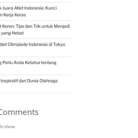
 Juara Atlet Indonesia: Kunci
n Kerja Keras
 Keren: Tips dan Trik untuk Menjadi
 yang Hebat
tlet Olimpiade Indonesia di Tokyo
g Perlu Anda Ketahui tentang
 Inspiratif dari Dunia Olahraga
 Comments
o show.