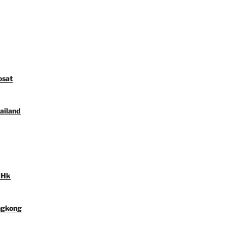
osat
ailand
 Hk
ngkong