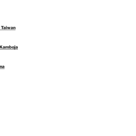
n Taiwan
 Kamboja
ana