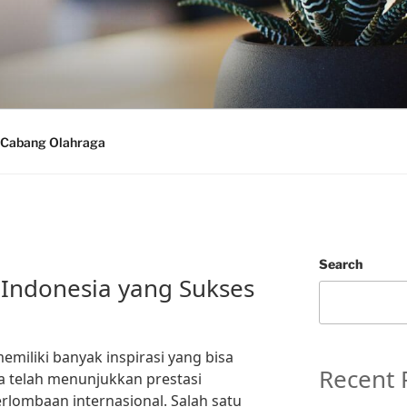
Cabang Olahraga
Search
ri Indonesia yang Sukses
emiliki banyak inspirasi yang bisa
Recent 
 telah menunjukkan prestasi
rlombaan internasional. Salah satu