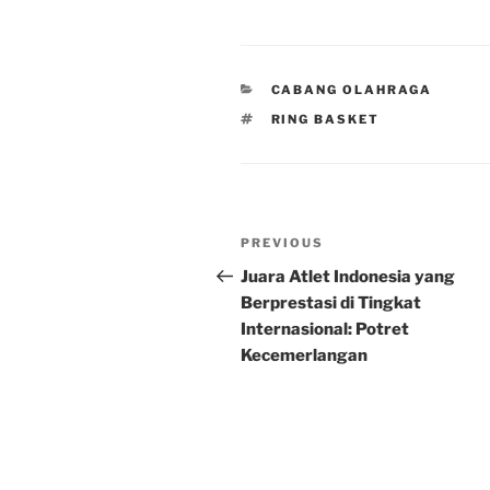
CATEGORIES
CABANG OLAHRAGA
TAGS
RING BASKET
Post
Previous
PREVIOUS
navigation
Post
Juara Atlet Indonesia yang
Berprestasi di Tingkat
Internasional: Potret
Kecemerlangan