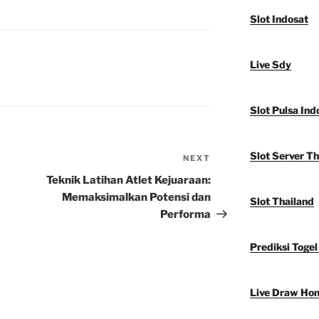
Slot Indosat
Live Sdy
Slot Pulsa Ind
Slot Server Th
NEXT
Next
Post
Teknik Latihan Atlet Kejuaraan:
Memaksimalkan Potensi dan
Slot Thailand
Performa
Prediksi Togel
Live Draw Ho