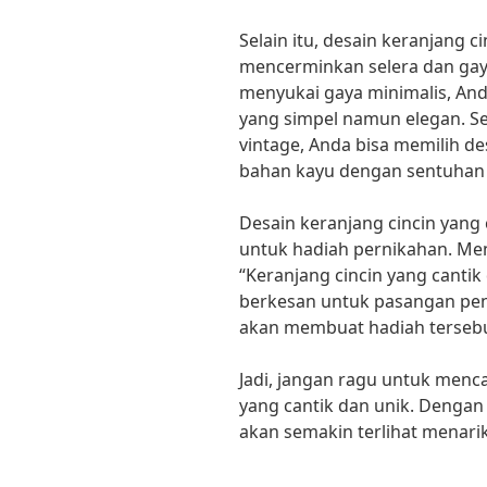
Selain itu, desain keranjang ci
mencerminkan selera dan gaya
menyukai gaya minimalis, And
yang simpel namun elegan. S
vintage, Anda bisa memilih de
bahan kayu dengan sentuhan
Desain keranjang cincin yang c
untuk hadiah pernikahan. Men
“Keranjang cincin yang cantik
berkesan untuk pasangan peng
akan membuat hadiah tersebut
Jadi, jangan ragu untuk mencar
yang cantik dan unik. Dengan 
akan semakin terlihat menar