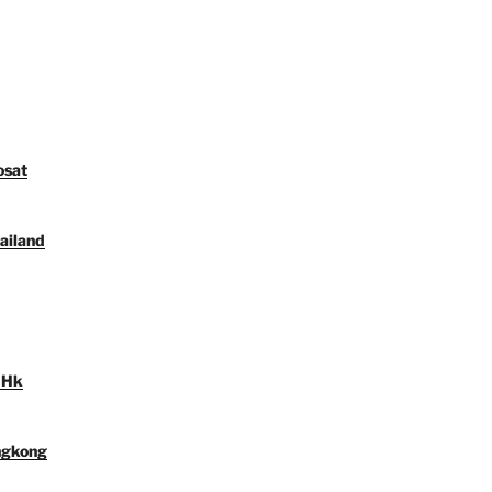
osat
ailand
 Hk
ngkong