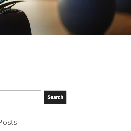
Search
Posts