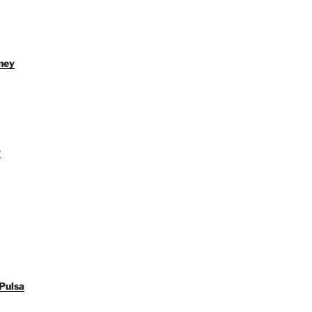
ney
y
Pulsa