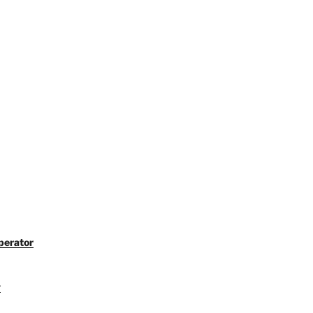
operator
y