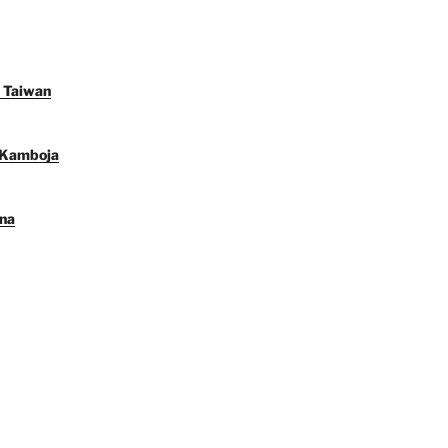
n Taiwan
 Kamboja
ana