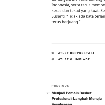
Indonesia, serta terus mempe
keras dan tekad yang kuat. Se
Susanti, “Tidak ada kata terl
terus berjuang.”
CATEGORIES
ATLET BERPRESTASI
TAGS
ATLET OLIMPIADE
Post
Previous
PREVIOUS
navigation
Post
Menjadi Pemain Basket
Profesional: Langkah Menuju
Kesuksesan