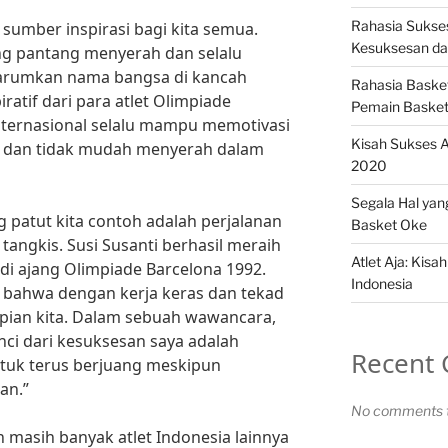
Rahasia Sukses
 sumber inspirasi bagi kita semua.
Kesuksesan da
g pantang menyerah dan selalu
arumkan nama bangsa di kancah
Rahasia Basket
iratif dari para atlet Olimpiade
Pemain Basket
internasional selalu mampu memotivasi
Kisah Sukses A
t dan tidak mudah menyerah dalam
2020
Segala Hal yan
ng patut kita contoh adalah perjalanan
Basket Oke
tangkis. Susi Susanti berhasil meraih
Atlet Aja: Kisah
di ajang Olimpiade Barcelona 1992.
Indonesia
 bahwa dengan kerja keras dan tekad
impian kita. Dalam sebuah wawancara,
nci dari kesuksesan saya adalah
Recent
tuk terus berjuang meskipun
an.”
No comments t
 masih banyak atlet Indonesia lainnya