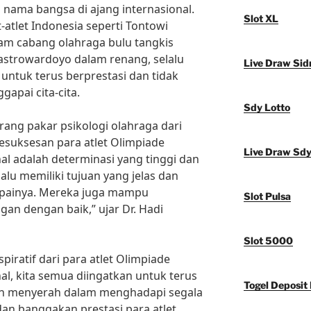
nama bangsa di ajang internasional.
Slot XL
et-atlet Indonesia seperti Tontowi
lam cabang olahraga bulu tangkis
astrowardoyo dalam renang, selalu
Live Draw Sid
untuk terus berprestasi dan tidak
pai cita-cita.
Sdy Lotto
rang pakar psikologi olahraga dari
kesuksesan para atlet Olimpiade
Live Draw Sd
nal adalah determinasi yang tinggi dan
alu memiliki tujuan yang jelas dan
apainya. Mereka juga mampu
Slot Pulsa
an dengan baik,” ujar Dr. Hadi
Slot 5000
piratif dari para atlet Olimpiade
nal, kita semua diingatkan untuk terus
Togel Deposit 
h menyerah dalam menghadapi segala
dan banggakan prestasi para atlet