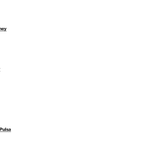
ney
y
Pulsa