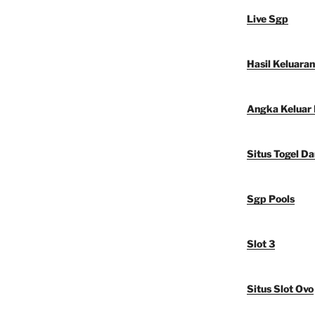
Live Sgp
Hasil Keluara
Angka Keluar
Situs Togel D
Sgp Pools
Slot 3
Situs Slot Ovo