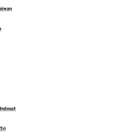
Taiwan
a
 Indosat
Tri