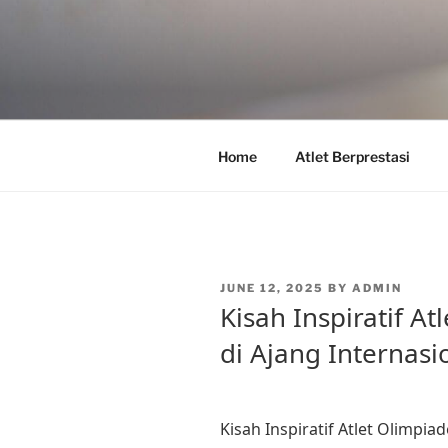
Skip
to
content
Home
Atlet Berprestasi
POSTED
JUNE 12, 2025
BY
ADMIN
ON
Kisah Inspiratif A
di Ajang Internasi
Kisah Inspiratif Atlet Olimpia