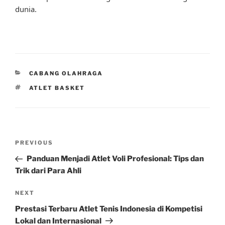
dunia.
CATEGORIES
CABANG OLAHRAGA
TAGS
ATLET BASKET
Post
Previous
PREVIOUS
navigation
Post
Panduan Menjadi Atlet Voli Profesional: Tips dan
Trik dari Para Ahli
Next
NEXT
Post
Prestasi Terbaru Atlet Tenis Indonesia di Kompetisi
Lokal dan Internasional