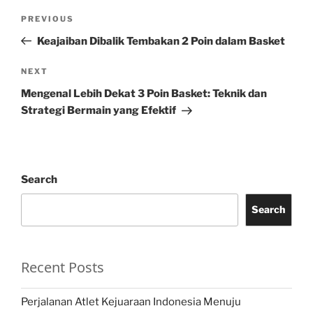
Post
Previous
PREVIOUS
navigation
Post
Keajaiban Dibalik Tembakan 2 Poin dalam Basket
Next
NEXT
Post
Mengenal Lebih Dekat 3 Poin Basket: Teknik dan
Strategi Bermain yang Efektif
Search
Search
Recent Posts
Perjalanan Atlet Kejuaraan Indonesia Menuju