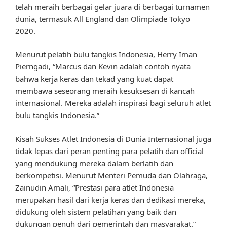
telah meraih berbagai gelar juara di berbagai turnamen
dunia, termasuk All England dan Olimpiade Tokyo
2020.
Menurut pelatih bulu tangkis Indonesia, Herry Iman
Pierngadi, “Marcus dan Kevin adalah contoh nyata
bahwa kerja keras dan tekad yang kuat dapat
membawa seseorang meraih kesuksesan di kancah
internasional. Mereka adalah inspirasi bagi seluruh atlet
bulu tangkis Indonesia.”
Kisah Sukses Atlet Indonesia di Dunia Internasional juga
tidak lepas dari peran penting para pelatih dan official
yang mendukung mereka dalam berlatih dan
berkompetisi. Menurut Menteri Pemuda dan Olahraga,
Zainudin Amali, “Prestasi para atlet Indonesia
merupakan hasil dari kerja keras dan dedikasi mereka,
didukung oleh sistem pelatihan yang baik dan
dukungan penuh dari pemerintah dan masyarakat.”