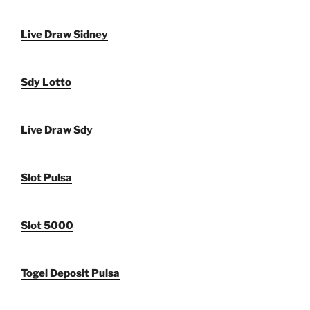
Live Draw Sidney
Sdy Lotto
Live Draw Sdy
Slot Pulsa
Slot 5000
Togel Deposit Pulsa