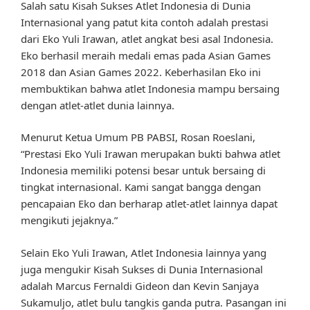
Salah satu Kisah Sukses Atlet Indonesia di Dunia
Internasional yang patut kita contoh adalah prestasi
dari Eko Yuli Irawan, atlet angkat besi asal Indonesia.
Eko berhasil meraih medali emas pada Asian Games
2018 dan Asian Games 2022. Keberhasilan Eko ini
membuktikan bahwa atlet Indonesia mampu bersaing
dengan atlet-atlet dunia lainnya.
Menurut Ketua Umum PB PABSI, Rosan Roeslani,
“Prestasi Eko Yuli Irawan merupakan bukti bahwa atlet
Indonesia memiliki potensi besar untuk bersaing di
tingkat internasional. Kami sangat bangga dengan
pencapaian Eko dan berharap atlet-atlet lainnya dapat
mengikuti jejaknya.”
Selain Eko Yuli Irawan, Atlet Indonesia lainnya yang
juga mengukir Kisah Sukses di Dunia Internasional
adalah Marcus Fernaldi Gideon dan Kevin Sanjaya
Sukamuljo, atlet bulu tangkis ganda putra. Pasangan ini