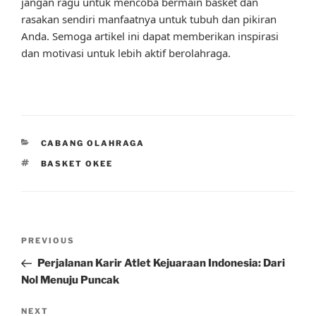
jangan ragu untuk mencoba bermain basket dan
rasakan sendiri manfaatnya untuk tubuh dan pikiran
Anda. Semoga artikel ini dapat memberikan inspirasi
dan motivasi untuk lebih aktif berolahraga.
CATEGORIES
CABANG OLAHRAGA
TAGS
BASKET OKEE
Post
Previous
PREVIOUS
navigation
Post
Perjalanan Karir Atlet Kejuaraan Indonesia: Dari
Nol Menuju Puncak
Next
NEXT