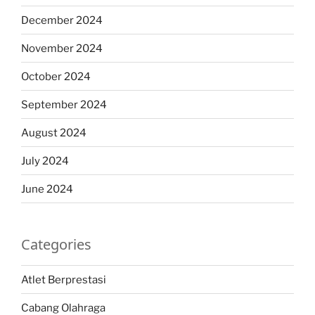
December 2024
November 2024
October 2024
September 2024
August 2024
July 2024
June 2024
Categories
Atlet Berprestasi
Cabang Olahraga