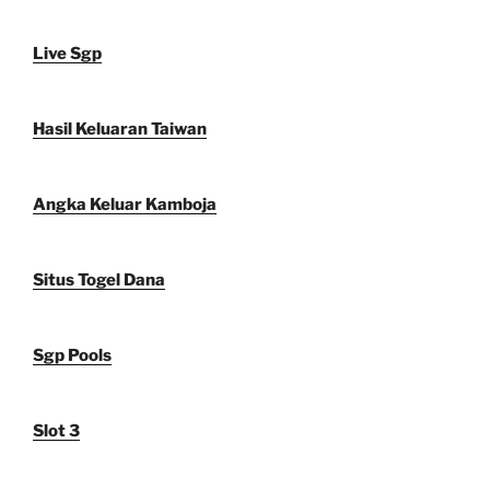
Live Sgp
Hasil Keluaran Taiwan
Angka Keluar Kamboja
Situs Togel Dana
Sgp Pools
Slot 3