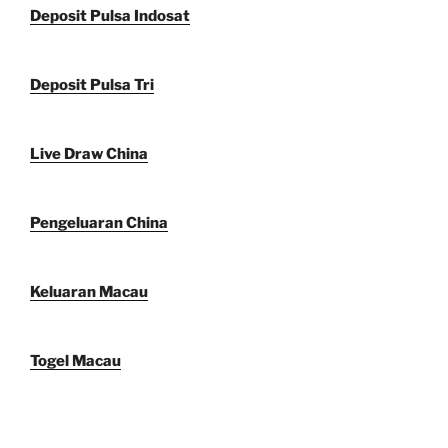
Deposit Pulsa Indosat
Deposit Pulsa Tri
Live Draw China
Pengeluaran China
Keluaran Macau
Togel Macau