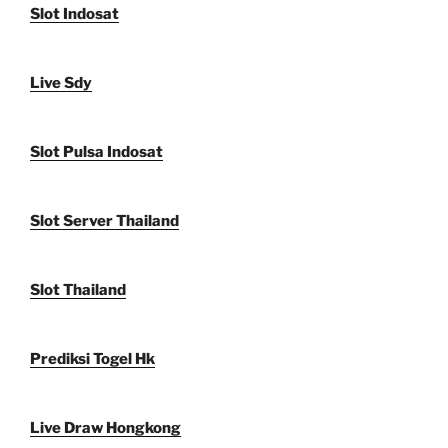
Slot Indosat
Live Sdy
Slot Pulsa Indosat
Slot Server Thailand
Slot Thailand
Prediksi Togel Hk
Live Draw Hongkong