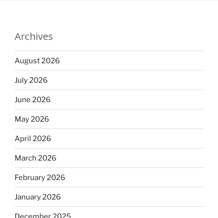
Archives
August 2026
July 2026
June 2026
May 2026
April 2026
March 2026
February 2026
January 2026
December 2025