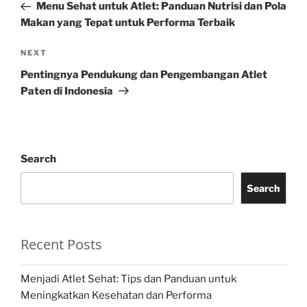
Post
Menu Sehat untuk Atlet: Panduan Nutrisi dan Pola
Makan yang Tepat untuk Performa Terbaik
Next
NEXT
Post
Pentingnya Pendukung dan Pengembangan Atlet
Paten di Indonesia
Search
Search
Recent Posts
Menjadi Atlet Sehat: Tips dan Panduan untuk
Meningkatkan Kesehatan dan Performa