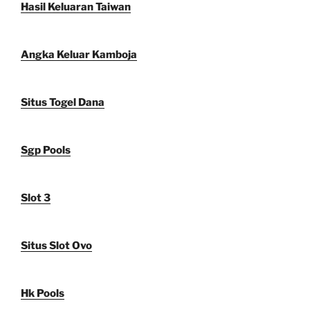
Hasil Keluaran Taiwan
Angka Keluar Kamboja
Situs Togel Dana
Sgp Pools
Slot 3
Situs Slot Ovo
Hk Pools