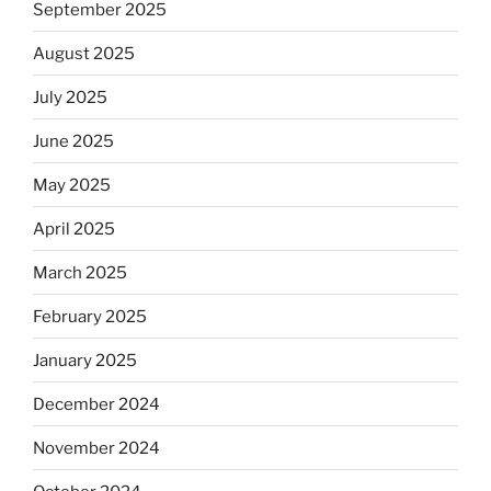
September 2025
August 2025
July 2025
June 2025
May 2025
April 2025
March 2025
February 2025
January 2025
December 2024
November 2024