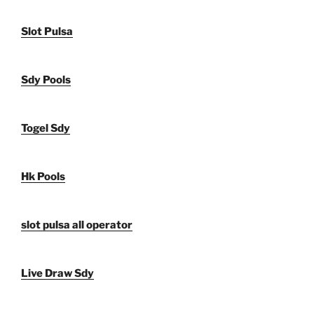
Slot Pulsa
Sdy Pools
Togel Sdy
Hk Pools
slot pulsa all operator
Live Draw Sdy