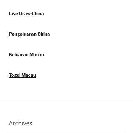
Live Draw China
Pengeluaran China
Keluaran Macau
Togel Macau
Archives