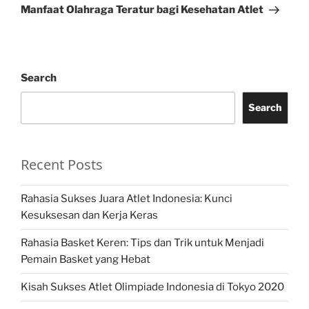
Post
Manfaat Olahraga Teratur bagi Kesehatan Atlet
Search
Search
Recent Posts
Rahasia Sukses Juara Atlet Indonesia: Kunci
Kesuksesan dan Kerja Keras
Rahasia Basket Keren: Tips dan Trik untuk Menjadi
Pemain Basket yang Hebat
Kisah Sukses Atlet Olimpiade Indonesia di Tokyo 2020