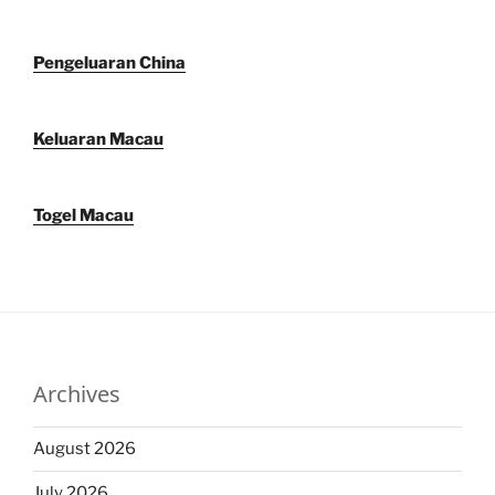
Pengeluaran China
Keluaran Macau
Togel Macau
Archives
August 2026
July 2026