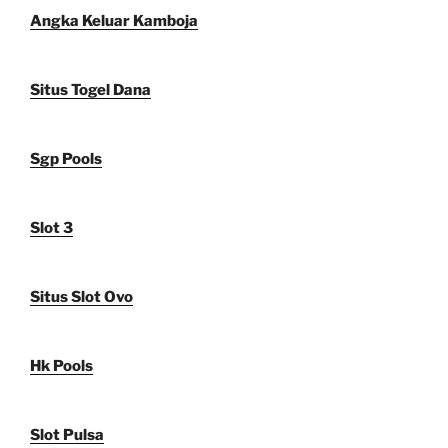
Angka Keluar Kamboja
Situs Togel Dana
Sgp Pools
Slot 3
Situs Slot Ovo
Hk Pools
Slot Pulsa