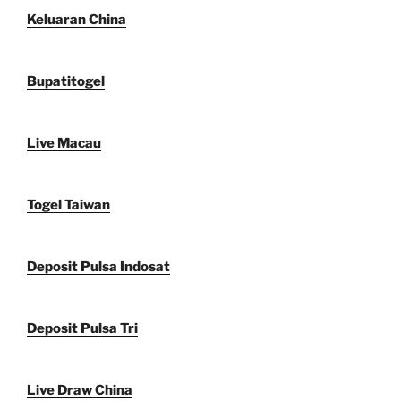
Keluaran China
Bupatitogel
Live Macau
Togel Taiwan
Deposit Pulsa Indosat
Deposit Pulsa Tri
Live Draw China