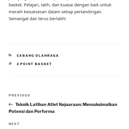
basket. Pelajari, latih, dan kuasai dengan baik untuk
meraih kesuksesan dalam setiap pertandingan.
Semangat dan terus berlatih!
CATEGORIES
CABANG OLAHRAGA
TAGS
2 POINT BASKET
Post
Previous
PREVIOUS
navigation
Post
Teknik Latihan Atlet Kejuaraan: Memaksimalkan
Potensi dan Performa
Next
NEXT