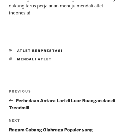
dukung terus perjalanan menuju mendali atlet
Indonesia!
CATEGORIES
ATLET BERPRESTASI
TAGS
MENDALI ATLET
Post
Previous
PREVIOUS
navigation
Post
Perbedaan Antara Lari di Luar Ruangan dan di
Treadmill
Next
NEXT
Post
Ragam Cabang Olahraga Populer yang