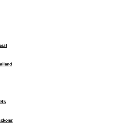
osat
ailand
 Hk
ngkong