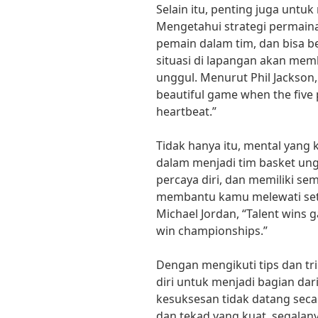
Selain itu, penting juga untu
Mengetahui strategi permai
pemain dalam tim, dan bisa b
situasi di lapangan akan me
unggul. Menurut Phil Jackson,
beautiful game when the five 
heartbeat.”
Tidak hanya itu, mental yang
dalam menjadi tim basket un
percaya diri, dan memiliki se
membantu kamu melewati seti
Michael Jordan, “Talent wins 
win championships.”
Dengan mengikuti tips dan tr
diri untuk menjadi bagian dar
kesuksesan tidak datang seca
dan tekad yang kuat, segalany