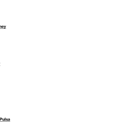
ney
y
Pulsa