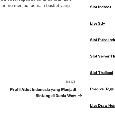
ananmu menjadi pemain basket yang
Slot Indosat
Live Sdy
Slot Pulsa Ind
Slot Server Th
Slot Thailand
NEXT
Next
Post
Prediksi Togel
Profil Atlet Indonesia yang Menjadi
Bintang di Dunia Wow
Live Draw Ho