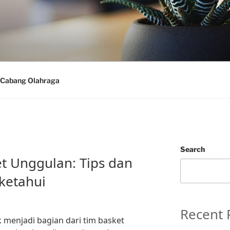
Cabang Olahraga
Search
t Unggulan: Tips dan
iketahui
Recent 
menjadi bagian dari tim basket