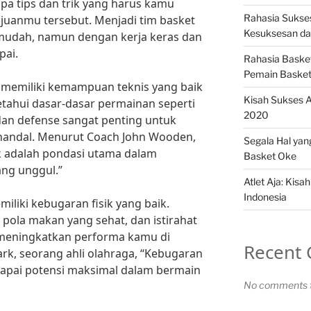
apa tips dan trik yang harus kamu
Rahasia Sukses
ujuanmu tersebut. Menjadi tim basket
Kesuksesan da
mudah, namun dengan kerja keras dan
pai.
Rahasia Basket
Pemain Basket
 memiliki kemampuan teknis yang baik
Kisah Sukses A
tahui dasar-dasar permainan seperti
2020
 dan defense sangat penting untuk
handal. Menurut Coach John Wooden,
Segala Hal yan
 adalah pondasi utama dalam
Basket Oke
ng unggul.”
Atlet Aja: Kisah
Indonesia
miliki kebugaran fisik yang baik.
a pola makan yang sehat, dan istirahat
eningkatkan performa kamu di
Recent
ark, seorang ahli olahraga, “Kebugaran
capai potensi maksimal dalam bermain
No comments t