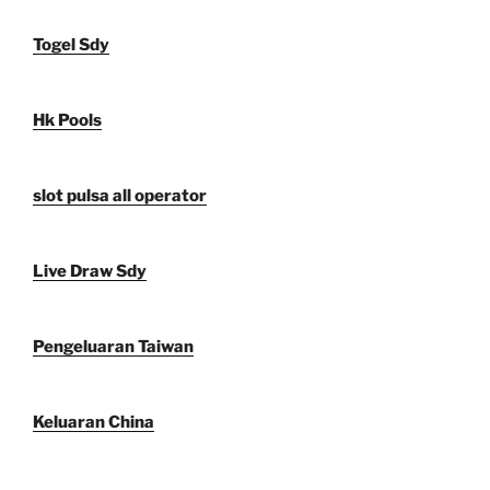
Togel Sdy
Hk Pools
slot pulsa all operator
Live Draw Sdy
Pengeluaran Taiwan
Keluaran China