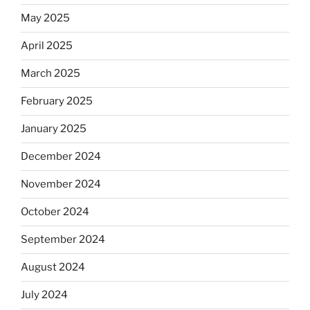
May 2025
April 2025
March 2025
February 2025
January 2025
December 2024
November 2024
October 2024
September 2024
August 2024
July 2024