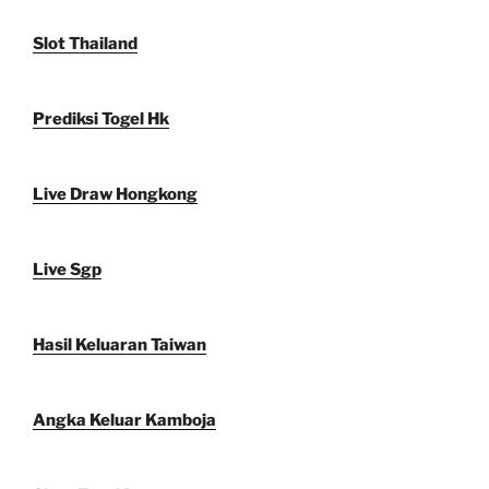
Slot Thailand
Prediksi Togel Hk
Live Draw Hongkong
Live Sgp
Hasil Keluaran Taiwan
Angka Keluar Kamboja