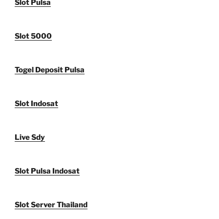
Slot Pulsa
Slot 5000
Togel Deposit Pulsa
Slot Indosat
Live Sdy
Slot Pulsa Indosat
Slot Server Thailand