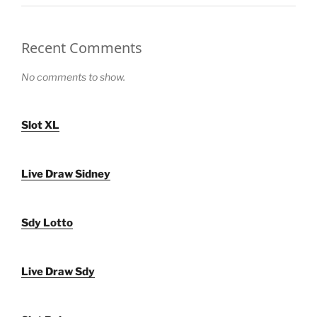
Recent Comments
No comments to show.
Slot XL
Live Draw Sidney
Sdy Lotto
Live Draw Sdy