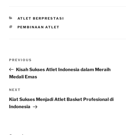
CATEGORIES
ATLET BERPRESTASI
TAGS
PEMBINAAN ATLET
Post
Previous
PREVIOUS
navigation
Post
Kisah Sukses Atlet Indonesia dalam Meraih
Medali Emas
Next
NEXT
Post
Kiat Sukses Menjadi Atlet Basket Profesional di
Indonesia