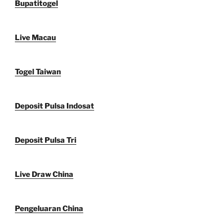
Bupatitogel
Live Macau
Togel Taiwan
Deposit Pulsa Indosat
Deposit Pulsa Tri
Live Draw China
Pengeluaran China