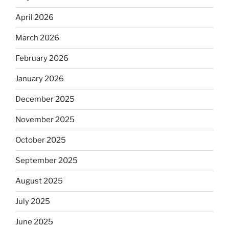
April 2026
March 2026
February 2026
January 2026
December 2025
November 2025
October 2025
September 2025
August 2025
July 2025
June 2025