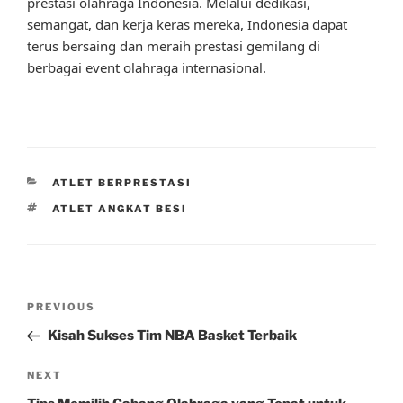
prestasi olahraga Indonesia. Melalui dedikasi,
semangat, dan kerja keras mereka, Indonesia dapat
terus bersaing dan meraih prestasi gemilang di
berbagai event olahraga internasional.
CATEGORIES
ATLET BERPRESTASI
TAGS
ATLET ANGKAT BESI
Post
Previous
PREVIOUS
navigation
Post
Kisah Sukses Tim NBA Basket Terbaik
Next
NEXT
Post