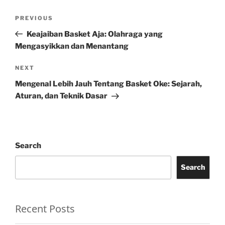
Post
Previous
PREVIOUS
navigation
Post
Keajaiban Basket Aja: Olahraga yang
Mengasyikkan dan Menantang
Next
NEXT
Post
Mengenal Lebih Jauh Tentang Basket Oke: Sejarah,
Aturan, dan Teknik Dasar
Search
Search
Recent Posts