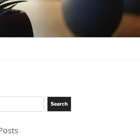
Search
Posts