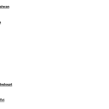
Taiwan
a
 Indosat
Tri