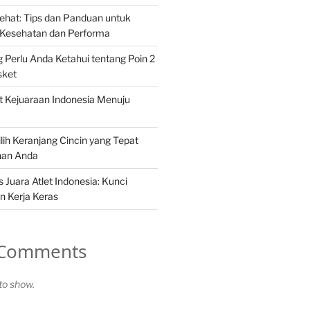
Sehat: Tips dan Panduan untuk
Kesehatan dan Performa
 Perlu Anda Ketahui tentang Poin 2
sket
et Kejuaraan Indonesia Menuju
h Keranjang Cincin yang Tepat
han Anda
 Juara Atlet Indonesia: Kunci
n Kerja Keras
 Comments
o show.