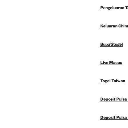
Pengeluaran 
Keluaran Chin
Bupatitogel
Live Macau
Togel Taiwan
Deposit Pulsa
Deposit Pulsa 