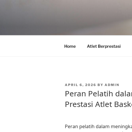
Skip
to
content
Home
Atlet Berprestasi
POSTED
APRIL 6, 2026
BY
ADMIN
ON
Peran Pelatih da
Prestasi Atlet Bas
Peran pelatih dalam meningkat