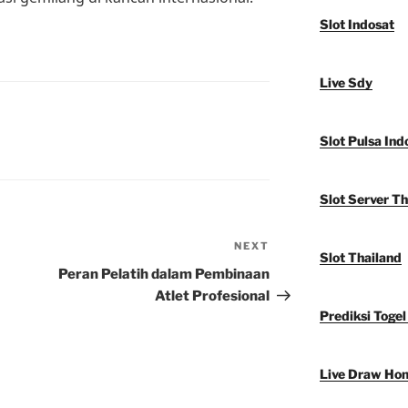
Slot Indosat
Live Sdy
Slot Pulsa Ind
Slot Server Th
NEXT
Next
Slot Thailand
Post
Peran Pelatih dalam Pembinaan
Atlet Profesional
Prediksi Togel
Live Draw Ho