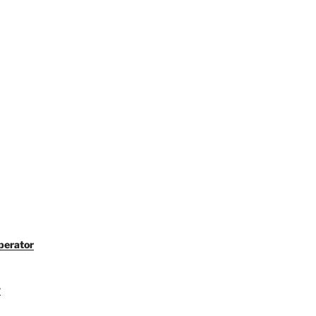
operator
y