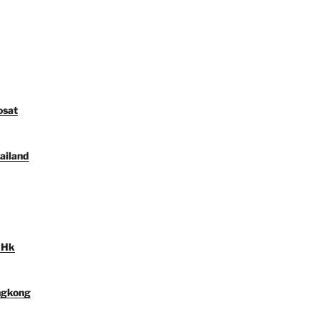
osat
ailand
 Hk
ngkong