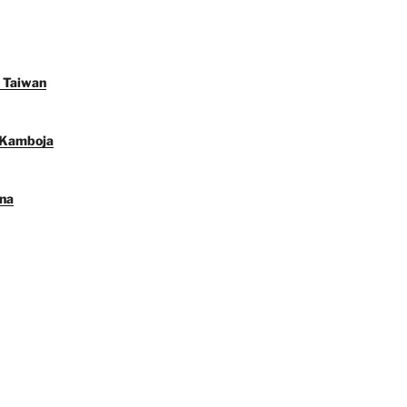
n Taiwan
 Kamboja
ana