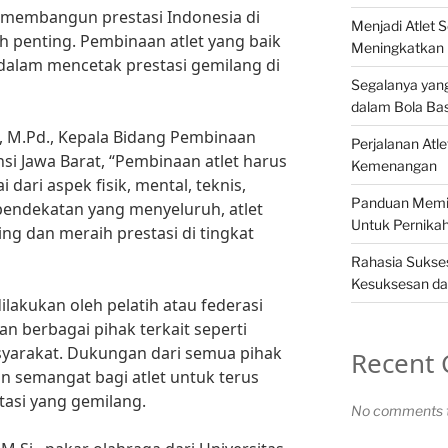
 membangun prestasi Indonesia di
Menjadi Atlet 
ah penting. Pembinaan atlet yang baik
Meningkatkan 
dalam mencetak prestasi gemilang di
Segalanya yang
dalam Bola Ba
i, M.Pd., Kepala Bidang Pembinaan
Perjalanan Atl
si Jawa Barat, “Pembinaan atlet harus
Kemenangan
i dari aspek fisik, mental, teknis,
Panduan Memili
pendekatan yang menyeluruh, atlet
Untuk Pernika
g dan meraih prestasi di tingkat
Rahasia Sukses
Kesuksesan da
ilakukan oleh pelatih atau federasi
an berbagai pihak terkait seperti
syarakat. Dukungan dari semua pihak
Recent
 semangat bagi atlet untuk terus
asi yang gemilang.
No comments t