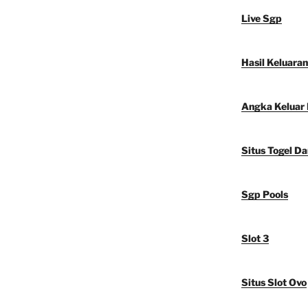
Live Sgp
Hasil Keluara
Angka Keluar
Situs Togel D
Sgp Pools
Slot 3
Situs Slot Ovo