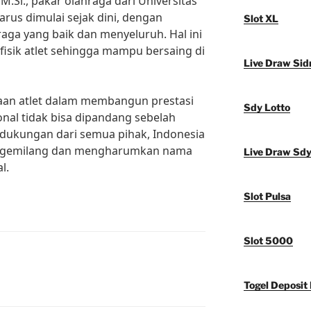
M.Si., pakar olahraga dari Universitas
arus dimulai sejak dini, dengan
Slot XL
ga yang baik dan menyeluruh. Hal ini
isik atlet sehingga mampu bersaing di
Live Draw Sid
aan atlet dalam membangun prestasi
Sdy Lotto
ional tidak bisa dipandang sebelah
dukungan dari semua pihak, Indonesia
i gemilang dan mengharumkan nama
Live Draw Sd
l.
Slot Pulsa
Slot 5000
Togel Deposit 