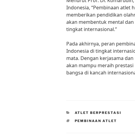
Menurut Prof. Dr. Komarudin, 
Indonesia, “Pembinaan atlet h
memberikan pendidikan olahra
akan membentuk mental dan f
tingkat internasional.”
Pada akhirnya, peran pembin
Indonesia di tingkat internas
mata. Dengan kerjasama dan 
akan mampu meraih prestas
bangsa di kancah internasiona
CATEGORIES
ATLET BERPRESTASI
TAGS
PEMBINAAN ATLET