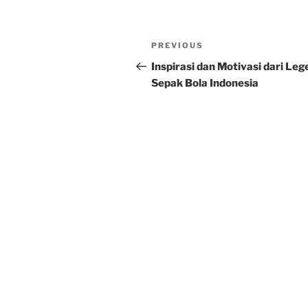
Post
Previous
PREVIOUS
navigation
Post
Inspirasi dan Motivasi dari Le
Sepak Bola Indonesia