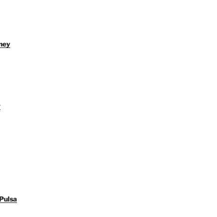
ney
y
Pulsa