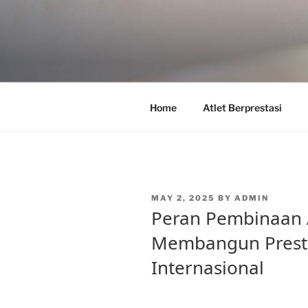
Skip
to
content
Home
Atlet Berprestasi
POSTED
MAY 2, 2025
BY
ADMIN
ON
Peran Pembinaan 
Membangun Prestas
Internasional