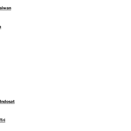
Taiwan
a
 Indosat
Tri