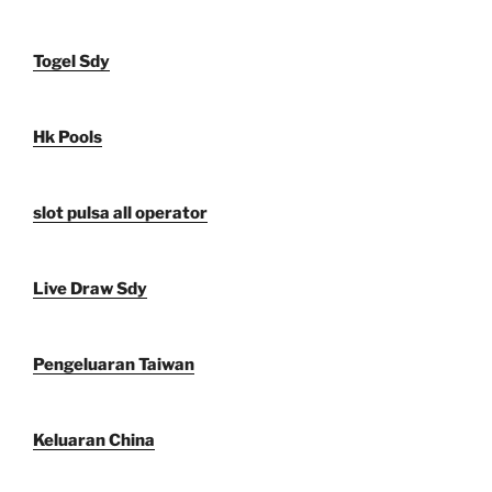
Togel Sdy
Hk Pools
slot pulsa all operator
Live Draw Sdy
Pengeluaran Taiwan
Keluaran China