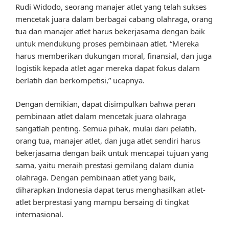
Rudi Widodo, seorang manajer atlet yang telah sukses
mencetak juara dalam berbagai cabang olahraga, orang
tua dan manajer atlet harus bekerjasama dengan baik
untuk mendukung proses pembinaan atlet. “Mereka
harus memberikan dukungan moral, finansial, dan juga
logistik kepada atlet agar mereka dapat fokus dalam
berlatih dan berkompetisi,” ucapnya.
Dengan demikian, dapat disimpulkan bahwa peran
pembinaan atlet dalam mencetak juara olahraga
sangatlah penting. Semua pihak, mulai dari pelatih,
orang tua, manajer atlet, dan juga atlet sendiri harus
bekerjasama dengan baik untuk mencapai tujuan yang
sama, yaitu meraih prestasi gemilang dalam dunia
olahraga. Dengan pembinaan atlet yang baik,
diharapkan Indonesia dapat terus menghasilkan atlet-
atlet berprestasi yang mampu bersaing di tingkat
internasional.