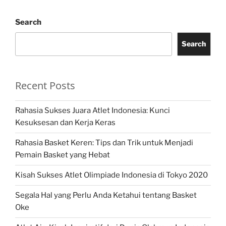
Search
Search
Recent Posts
Rahasia Sukses Juara Atlet Indonesia: Kunci
Kesuksesan dan Kerja Keras
Rahasia Basket Keren: Tips dan Trik untuk Menjadi
Pemain Basket yang Hebat
Kisah Sukses Atlet Olimpiade Indonesia di Tokyo 2020
Segala Hal yang Perlu Anda Ketahui tentang Basket
Oke