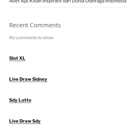
Atlet Aja: Kisah Inspiratif dari Dunia Olahraga Indonesia
Recent Comments
No comments to show.
Slot XL
Live Draw Sidney
Sdy Lotto
Live Draw Sdy