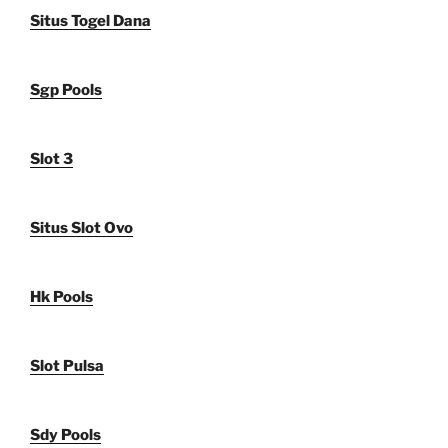
Situs Togel Dana
Sgp Pools
Slot 3
Situs Slot Ovo
Hk Pools
Slot Pulsa
Sdy Pools