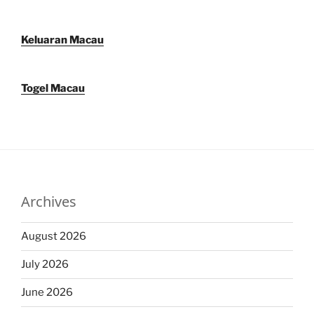
Keluaran Macau
Togel Macau
Archives
August 2026
July 2026
June 2026