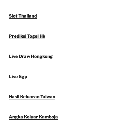
Slot Thailand
Prediksi Togel Hk
Live Draw Hongkong
Live Sgp
Hasil Keluaran Taiwan
Angka Keluar Kamboja