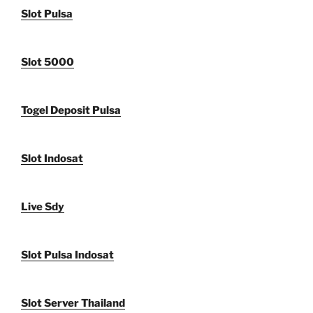
Slot Pulsa
Slot 5000
Togel Deposit Pulsa
Slot Indosat
Live Sdy
Slot Pulsa Indosat
Slot Server Thailand