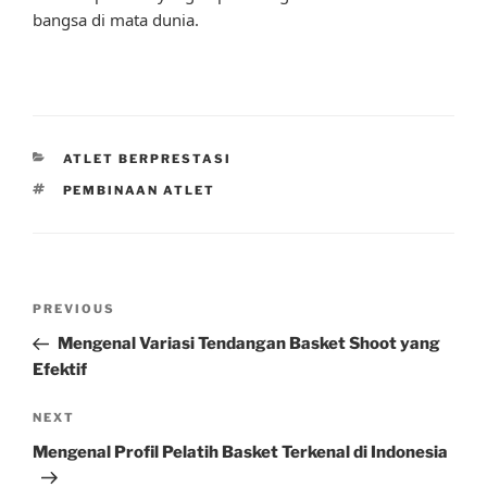
bangsa di mata dunia.
CATEGORIES
ATLET BERPRESTASI
TAGS
PEMBINAAN ATLET
Post
Previous
PREVIOUS
navigation
Post
Mengenal Variasi Tendangan Basket Shoot yang
Efektif
Next
NEXT
Post
Mengenal Profil Pelatih Basket Terkenal di Indonesia