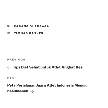
CATEGORIES
CABANG OLAHRAGA
TAGS
TIMNAS BASKER
Post
Previous
PREVIOUS
navigation
Post
Tips Diet Sehat untuk Atlet Angkat Besi
Next
NEXT
Post
Peta Perjalanan Juara Atlet Indonesia Menuju
Kesuksesan