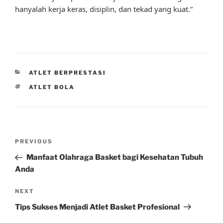
hanyalah kerja keras, disiplin, dan tekad yang kuat.”
CATEGORIES
ATLET BERPRESTASI
TAGS
ATLET BOLA
Post
Previous
PREVIOUS
navigation
Post
Manfaat Olahraga Basket bagi Kesehatan Tubuh
Anda
Next
NEXT
Post
Tips Sukses Menjadi Atlet Basket Profesional