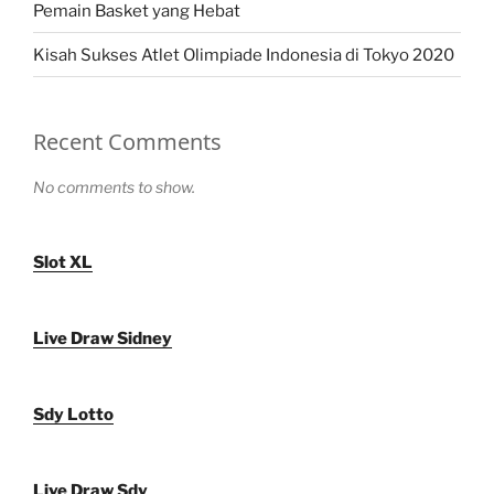
Pemain Basket yang Hebat
Kisah Sukses Atlet Olimpiade Indonesia di Tokyo 2020
Recent Comments
No comments to show.
Slot XL
Live Draw Sidney
Sdy Lotto
Live Draw Sdy