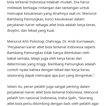
bola terkenal Indonesia tidaklah mudah. Dia harus
melewati berbagai rintangan dan tantangan untuk
mencapai kesuksesan yang diraihnya saat ini. Menurut
Bambang Pamungkas, kunci kesuksesan dalam
perjalanan karier sebagai atlet bola adalah kerja keras,
disiplin, dan tekad yang kuat.
Menurut Ahli Psikologi Olahraga, Dr. Andi Kurniawan,
“Perjalanan karier atlet bola terkenal Indonesia seperti
Bambang Pamungkas tidak hanya ditentukan oleh
bakat semata, tetapi juga oleh kerja keras dan
determinasi yang tinggi. Bambang Pamungkas adalah
contoh nyata bahwa dengan tekad dan kerja keras,
seseorang dapat mencapai apa pun yang diinginkan.”
Selain itu, peran pelatih juga sangat penting dalam
perjalanan karier atlet bola terkenal Indonesia. Menurut
pelatih tim nasional Indonesia, Indra Sjafri, “Seorang
atlet bola perlu dibimbing dengan baik oleh pelatih agar