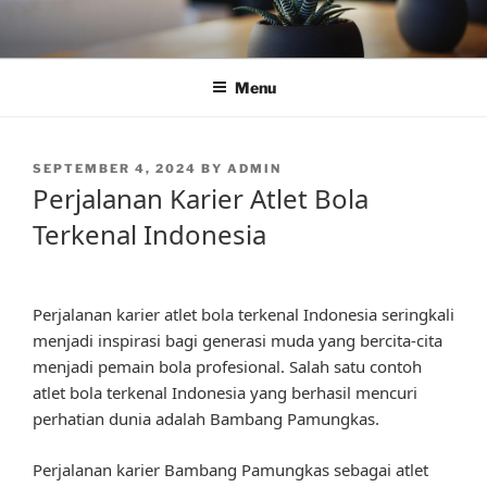
Skip
to
content
Menu
POSTED
SEPTEMBER 4, 2024
BY
ADMIN
ON
Perjalanan Karier Atlet Bola
Terkenal Indonesia
Perjalanan karier atlet bola terkenal Indonesia seringkali
menjadi inspirasi bagi generasi muda yang bercita-cita
menjadi pemain bola profesional. Salah satu contoh
atlet bola terkenal Indonesia yang berhasil mencuri
perhatian dunia adalah Bambang Pamungkas.
Perjalanan karier Bambang Pamungkas sebagai atlet