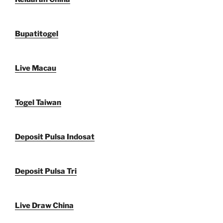
Bupatitogel
Live Macau
Togel Taiwan
Deposit Pulsa Indosat
Deposit Pulsa Tri
Live Draw China