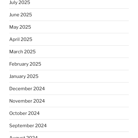
July 2025
June 2025
May 2025
April 2025
March 2025
February 2025
January 2025
December 2024
November 2024
October 2024
September 2024
August 2024