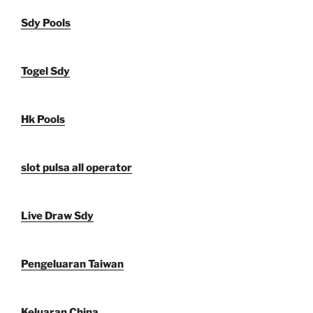
Sdy Pools
Togel Sdy
Hk Pools
slot pulsa all operator
Live Draw Sdy
Pengeluaran Taiwan
Keluaran China