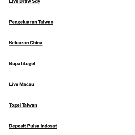
Live Draw Sdy
Pengeluaran Taiwan
Keluaran China
Bupatitogel
Live Macau
Togel Taiwan
Deposit Pulsa Indosat