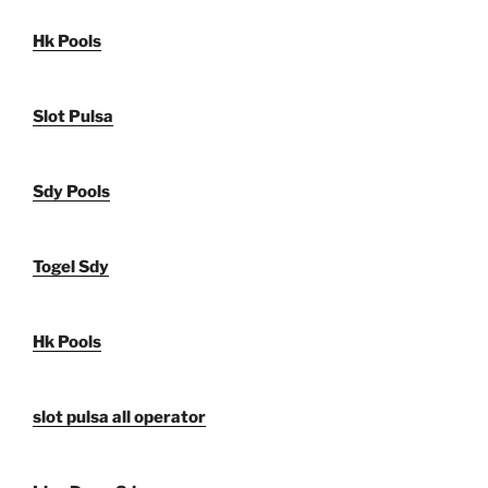
Hk Pools
Slot Pulsa
Sdy Pools
Togel Sdy
Hk Pools
slot pulsa all operator