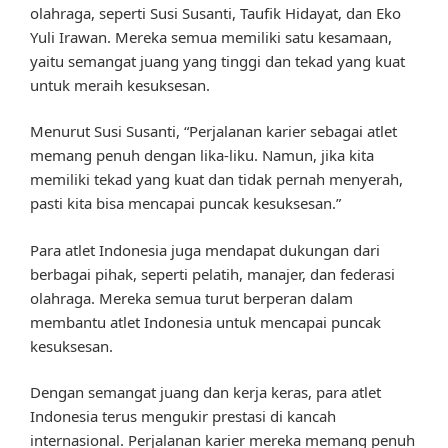
olahraga, seperti Susi Susanti, Taufik Hidayat, dan Eko
Yuli Irawan. Mereka semua memiliki satu kesamaan,
yaitu semangat juang yang tinggi dan tekad yang kuat
untuk meraih kesuksesan.
Menurut Susi Susanti, “Perjalanan karier sebagai atlet
memang penuh dengan lika-liku. Namun, jika kita
memiliki tekad yang kuat dan tidak pernah menyerah,
pasti kita bisa mencapai puncak kesuksesan.”
Para atlet Indonesia juga mendapat dukungan dari
berbagai pihak, seperti pelatih, manajer, dan federasi
olahraga. Mereka semua turut berperan dalam
membantu atlet Indonesia untuk mencapai puncak
kesuksesan.
Dengan semangat juang dan kerja keras, para atlet
Indonesia terus mengukir prestasi di kancah
internasional. Perjalanan karier mereka memang penuh