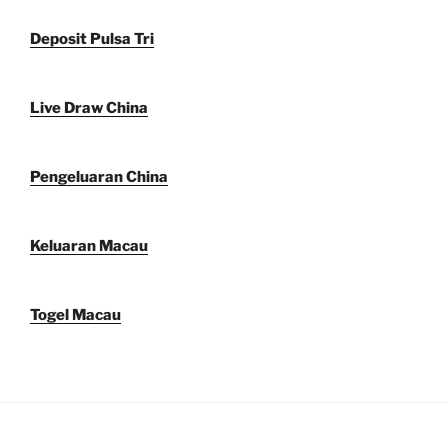
Deposit Pulsa Tri
Live Draw China
Pengeluaran China
Keluaran Macau
Togel Macau