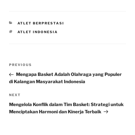
CATEGORIES
ATLET BERPRESTASI
TAGS
ATLET INDONESIA
Post
Previous
PREVIOUS
navigation
Post
Mengapa Basket Adalah Olahraga yang Populer
di Kalangan Masyarakat Indonesia
Next
NEXT
Post
Mengelola Konflik dalam Tim Basket: Strategi untuk
Menciptakan Harmoni dan Kinerja Terbaik