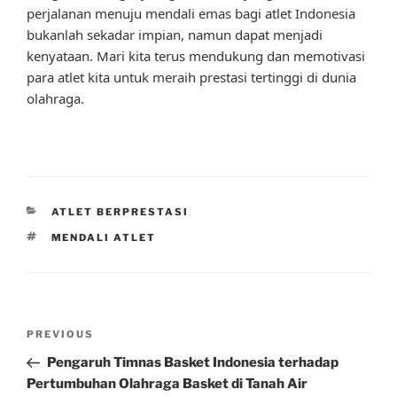
perjalanan menuju mendali emas bagi atlet Indonesia
bukanlah sekadar impian, namun dapat menjadi
kenyataan. Mari kita terus mendukung dan memotivasi
para atlet kita untuk meraih prestasi tertinggi di dunia
olahraga.
CATEGORIES
ATLET BERPRESTASI
TAGS
MENDALI ATLET
Post
Previous
PREVIOUS
navigation
Post
Pengaruh Timnas Basket Indonesia terhadap
Pertumbuhan Olahraga Basket di Tanah Air