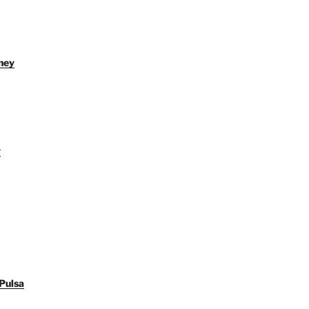
ney
y
Pulsa