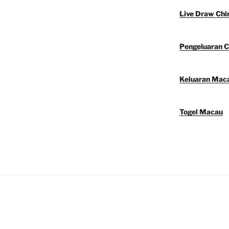
Live Draw Chi
Pengeluaran C
Keluaran Mac
Togel Macau