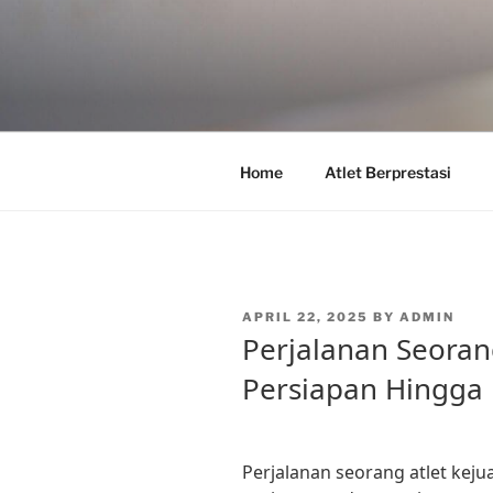
Skip
to
content
Home
Atlet Berprestasi
POSTED
APRIL 22, 2025
BY
ADMIN
ON
Perjalanan Seorang
Persiapan Hingg
Perjalanan seorang atlet kej