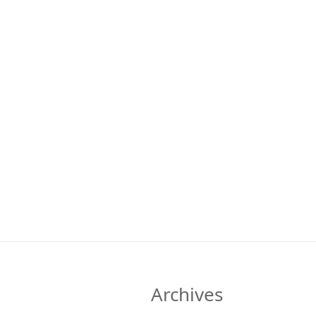
Archives