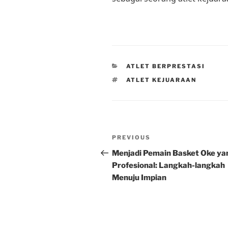
CATEGORIES
ATLET BERPRESTASI
TAGS
ATLET KEJUARAAN
Post
Previous
PREVIOUS
navigation
Post
Menjadi Pemain Basket Oke ya
Profesional: Langkah-langkah
Menuju Impian