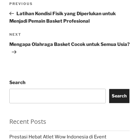
Post
Previous
PREVIOUS
navigation
Post
Latihan Kondisi Fisik yang Diperlukan untuk
Menjadi Pemain Basket Profesional
Next
NEXT
Post
Mengapa Olahraga Basket Cocok untuk Semua Usia?
Search
Search
Recent Posts
Prestasi Hebat Atlet Wow Indonesia di Event