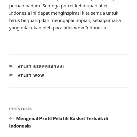
pernah padam. Semoga potret kehidupan atlet
Indonesia ini dapat menginspirasi kita semua untuk
terus berjuang dan menggapai impian, sebagaimana
yang dilakukan oleh para atlet wow Indonesia.
CATEGORIES
ATLET BERPRESTASI
TAGS
ATLET WOW
Post
Previous
PREVIOUS
navigation
Post
Mengenal Profil Pelatih Basket Terbaik di
Indonesia