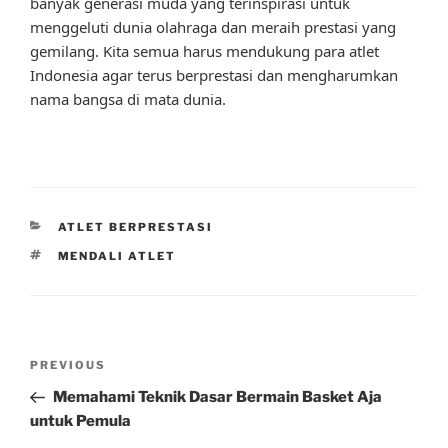
banyak generasi muda yang terinspirasi untuk
menggeluti dunia olahraga dan meraih prestasi yang
gemilang. Kita semua harus mendukung para atlet
Indonesia agar terus berprestasi dan mengharumkan
nama bangsa di mata dunia.
CATEGORIES
ATLET BERPRESTASI
TAGS
MENDALI ATLET
Post
Previous
PREVIOUS
navigation
Post
Memahami Teknik Dasar Bermain Basket Aja
untuk Pemula