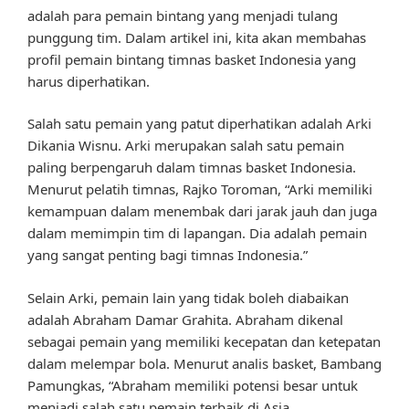
adalah para pemain bintang yang menjadi tulang
punggung tim. Dalam artikel ini, kita akan membahas
profil pemain bintang timnas basket Indonesia yang
harus diperhatikan.
Salah satu pemain yang patut diperhatikan adalah Arki
Dikania Wisnu. Arki merupakan salah satu pemain
paling berpengaruh dalam timnas basket Indonesia.
Menurut pelatih timnas, Rajko Toroman, “Arki memiliki
kemampuan dalam menembak dari jarak jauh dan juga
dalam memimpin tim di lapangan. Dia adalah pemain
yang sangat penting bagi timnas Indonesia.”
Selain Arki, pemain lain yang tidak boleh diabaikan
adalah Abraham Damar Grahita. Abraham dikenal
sebagai pemain yang memiliki kecepatan dan ketepatan
dalam melempar bola. Menurut analis basket, Bambang
Pamungkas, “Abraham memiliki potensi besar untuk
menjadi salah satu pemain terbaik di Asia.