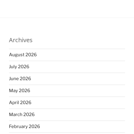
Archives
August 2026
July 2026
June 2026
May 2026
April 2026
March 2026
February 2026