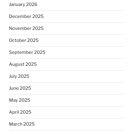
January 2026
December 2025
November 2025
October 2025
September 2025
August 2025
July 2025
June 2025
May 2025
April 2025
March 2025