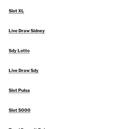
Slot XL
Live Draw Sidney
Sdy Lotto
Live Draw Sdy
Slot Pulsa
Slot 5000