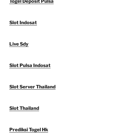
Togel Deposit Pulsa
Slot Indosat
Live Sdy
Slot Pulsa Indosat
Slot Server Thailand
Slot Thailand
Prediksi Togel Hk