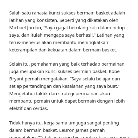
Salah satu rahasia kunci sukses bermain basket adalah
latihan yang konsisten. Seperti yang dikatakan oleh
Michael Jordan, “Saya gagal berulang kali dalam hidup
saya, dan itulah mengapa saya berhasil.” Latihan yang
terus-menerus akan membantu meningkatkan
keterampilan dan kekuatan dalam bermain basket.
Selain itu, pemahaman yang baik terhadap permainan
juga merupakan kunci sukses bermain basket. Kobe
Bryant pernah mengatakan, “Saya selalu belajar dari
setiap pertandingan dan kesalahan yang saya buat.”
Mengetahui taktik dan strategi permainan akan
membantu pemain untuk dapat bermain dengan lebih
efektif dan cerdas.
Tidak hanya itu, kerja sama tim juga sangat penting
dalam bermain basket. LeBron James pernah
mengatakan, “Tidak ada yang bisa melakukan segalanya