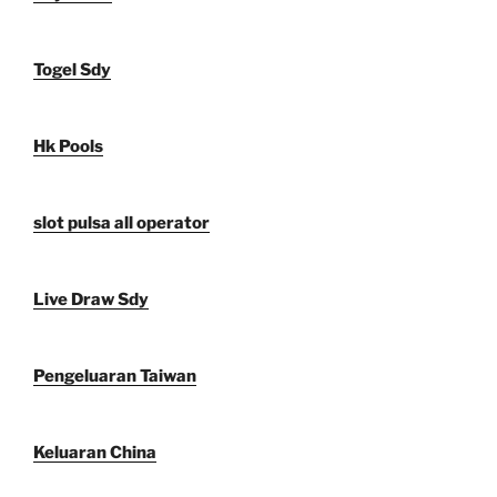
Togel Sdy
Hk Pools
slot pulsa all operator
Live Draw Sdy
Pengeluaran Taiwan
Keluaran China