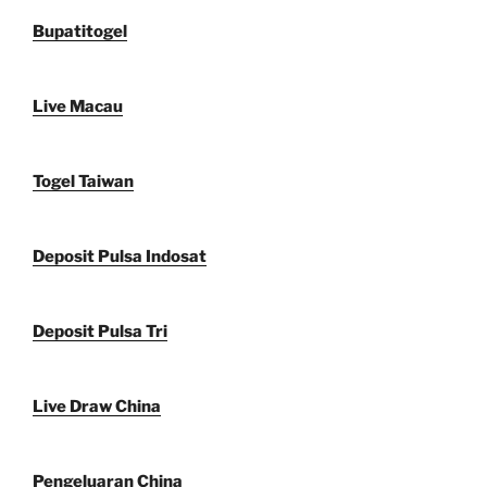
Bupatitogel
Live Macau
Togel Taiwan
Deposit Pulsa Indosat
Deposit Pulsa Tri
Live Draw China
Pengeluaran China