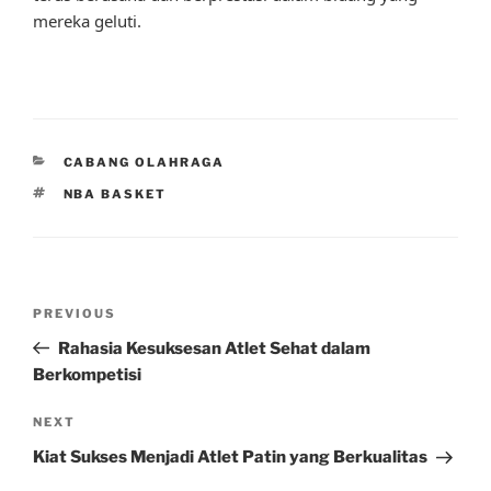
mereka geluti.
CATEGORIES
CABANG OLAHRAGA
TAGS
NBA BASKET
Post
Previous
PREVIOUS
navigation
Post
Rahasia Kesuksesan Atlet Sehat dalam
Berkompetisi
Next
NEXT
Post
Kiat Sukses Menjadi Atlet Patin yang Berkualitas