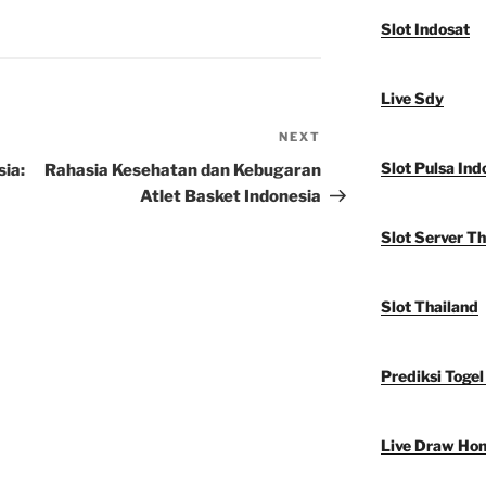
Slot Indosat
Live Sdy
NEXT
Next
Post
Slot Pulsa Ind
sia:
Rahasia Kesehatan dan Kebugaran
Atlet Basket Indonesia
Slot Server Th
Slot Thailand
Prediksi Togel
Live Draw Ho