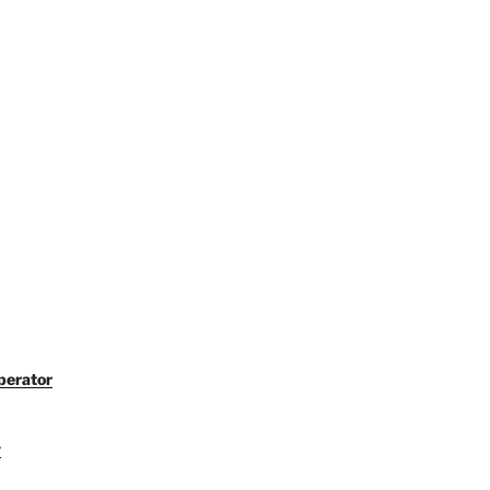
operator
y