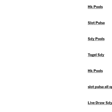
Hk Pools
Slot Pulsa
Sdy Pools
Togel Sdy
Hk Pools
slot pulsa all 
Live Draw Sd