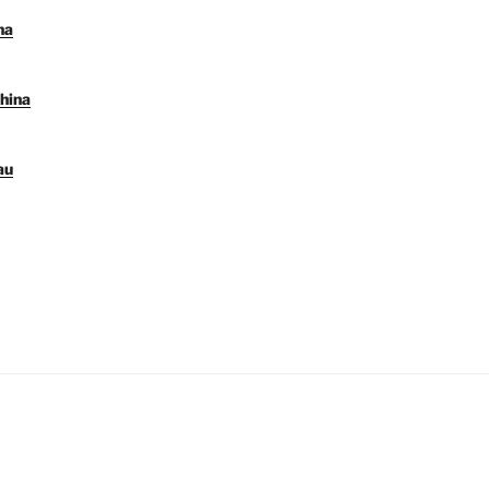
na
hina
au