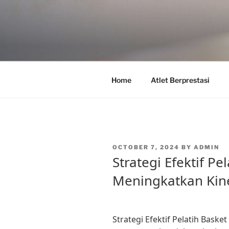
Skip
to
content
Home
Atlet Berprestasi
POSTED
OCTOBER 7, 2024
BY
ADMIN
ON
Strategi Efektif Pe
Meningkatkan Kin
Strategi Efektif Pelatih Bask