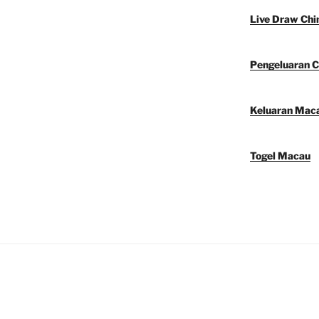
Live Draw Chi
Pengeluaran C
Keluaran Mac
Togel Macau