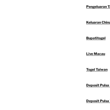
Pengeluaran 
Keluaran Chin
Bupatitogel
Live Macau
Togel Taiwan
Deposit Pulsa
Deposit Pulsa 