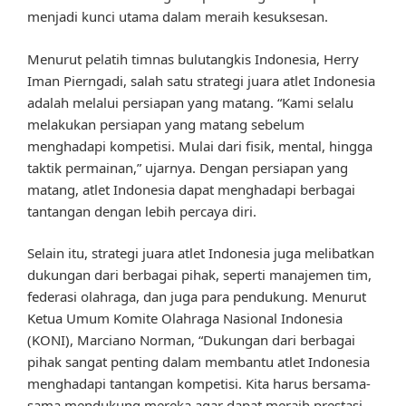
menjadi kunci utama dalam meraih kesuksesan.
Menurut pelatih timnas bulutangkis Indonesia, Herry
Iman Pierngadi, salah satu strategi juara atlet Indonesia
adalah melalui persiapan yang matang. “Kami selalu
melakukan persiapan yang matang sebelum
menghadapi kompetisi. Mulai dari fisik, mental, hingga
taktik permainan,” ujarnya. Dengan persiapan yang
matang, atlet Indonesia dapat menghadapi berbagai
tantangan dengan lebih percaya diri.
Selain itu, strategi juara atlet Indonesia juga melibatkan
dukungan dari berbagai pihak, seperti manajemen tim,
federasi olahraga, dan juga para pendukung. Menurut
Ketua Umum Komite Olahraga Nasional Indonesia
(KONI), Marciano Norman, “Dukungan dari berbagai
pihak sangat penting dalam membantu atlet Indonesia
menghadapi tantangan kompetisi. Kita harus bersama-
sama mendukung mereka agar dapat meraih prestasi