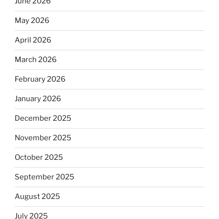
June 2026
May 2026
April 2026
March 2026
February 2026
January 2026
December 2025
November 2025
October 2025
September 2025
August 2025
July 2025