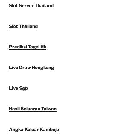
Slot Server Thailand
Slot Thailand
Prediksi Togel Hk
Live Draw Hongkong
Live Sgp
Hasil Keluaran Taiwan
Angka Keluar Kamboja