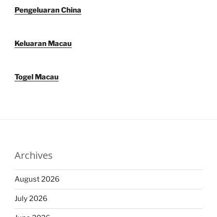
Pengeluaran China
Keluaran Macau
Togel Macau
Archives
August 2026
July 2026