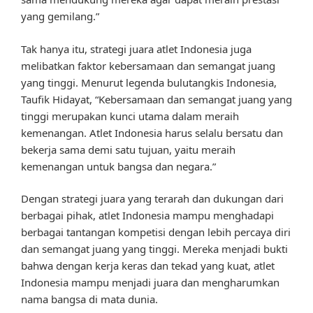
yang gemilang.”
Tak hanya itu, strategi juara atlet Indonesia juga
melibatkan faktor kebersamaan dan semangat juang
yang tinggi. Menurut legenda bulutangkis Indonesia,
Taufik Hidayat, “Kebersamaan dan semangat juang yang
tinggi merupakan kunci utama dalam meraih
kemenangan. Atlet Indonesia harus selalu bersatu dan
bekerja sama demi satu tujuan, yaitu meraih
kemenangan untuk bangsa dan negara.”
Dengan strategi juara yang terarah dan dukungan dari
berbagai pihak, atlet Indonesia mampu menghadapi
berbagai tantangan kompetisi dengan lebih percaya diri
dan semangat juang yang tinggi. Mereka menjadi bukti
bahwa dengan kerja keras dan tekad yang kuat, atlet
Indonesia mampu menjadi juara dan mengharumkan
nama bangsa di mata dunia.