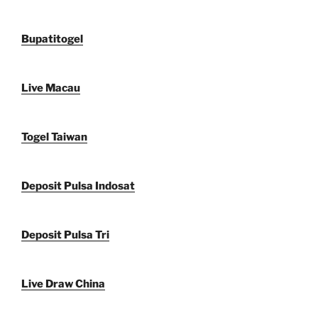
Bupatitogel
Live Macau
Togel Taiwan
Deposit Pulsa Indosat
Deposit Pulsa Tri
Live Draw China