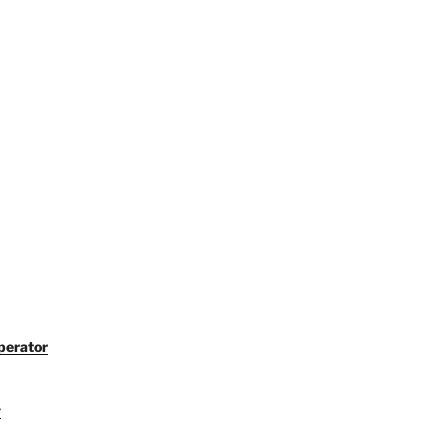
operator
y