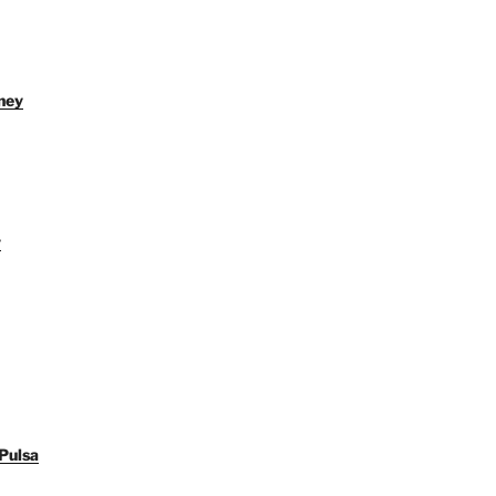
ney
y
Pulsa