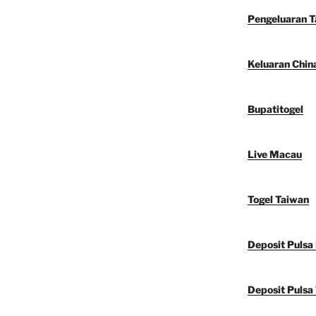
Pengeluaran 
Keluaran Chin
Bupatitogel
Live Macau
Togel Taiwan
Deposit Pulsa
Deposit Pulsa 