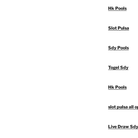
Hk Pools
Slot Pulsa
Sdy Pools
Togel Sdy
Hk Pools
slot pulsa all 
Live Draw Sd