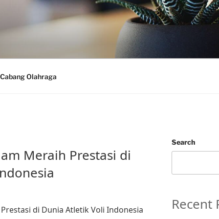
Cabang Olahraga
Search
lam Meraih Prestasi di
 Indonesia
Recent 
restasi di Dunia Atletik Voli Indonesia