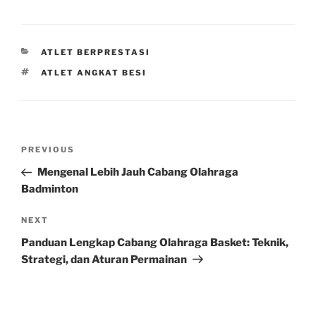
CATEGORIES
ATLET BERPRESTASI
TAGS
ATLET ANGKAT BESI
Post
Previous
PREVIOUS
navigation
Post
Mengenal Lebih Jauh Cabang Olahraga
Badminton
Next
NEXT
Post
Panduan Lengkap Cabang Olahraga Basket: Teknik,
Strategi, dan Aturan Permainan