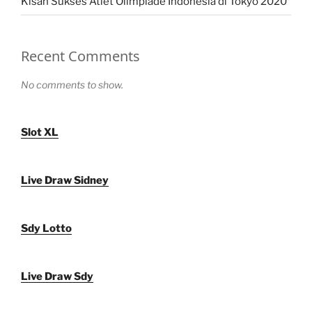
Kisah Sukses Atlet Olimpiade Indonesia di Tokyo 2020
Recent Comments
No comments to show.
Slot XL
Live Draw Sidney
Sdy Lotto
Live Draw Sdy