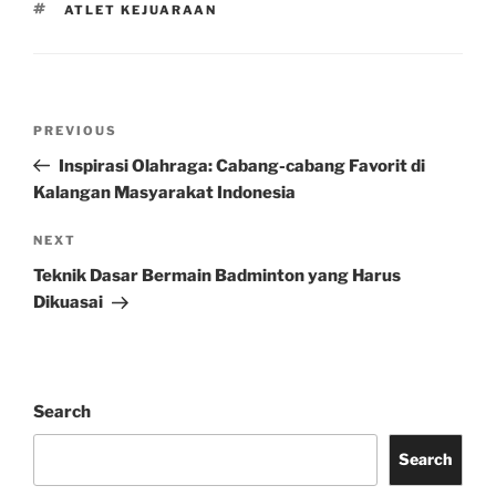
TAGS
ATLET KEJUARAAN
Post
Previous
PREVIOUS
navigation
Post
Inspirasi Olahraga: Cabang-cabang Favorit di
Kalangan Masyarakat Indonesia
Next
NEXT
Post
Teknik Dasar Bermain Badminton yang Harus
Dikuasai
Search
Search