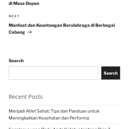
di Masa Depan
Next
NEXT
Post
Manfaat dan Keuntungan Berolahraga di Berbagai
Cabang
Search
Search
Recent Posts
Menjadi Atlet Sehat: Tips dan Panduan untuk
Meningkatkan Kesehatan dan Performa