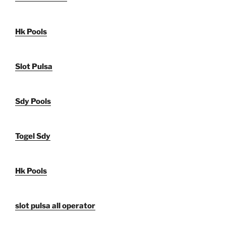
Hk Pools
Slot Pulsa
Sdy Pools
Togel Sdy
Hk Pools
slot pulsa all operator