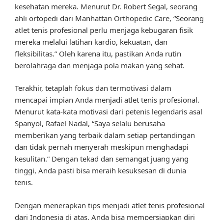
kesehatan mereka. Menurut Dr. Robert Segal, seorang
ahli ortopedi dari Manhattan Orthopedic Care, “Seorang
atlet tenis profesional perlu menjaga kebugaran fisik
mereka melalui latihan kardio, kekuatan, dan
fleksibilitas.” Oleh karena itu, pastikan Anda rutin
berolahraga dan menjaga pola makan yang sehat.
Terakhir, tetaplah fokus dan termotivasi dalam
mencapai impian Anda menjadi atlet tenis profesional.
Menurut kata-kata motivasi dari petenis legendaris asal
Spanyol, Rafael Nadal, “Saya selalu berusaha
memberikan yang terbaik dalam setiap pertandingan
dan tidak pernah menyerah meskipun menghadapi
kesulitan.” Dengan tekad dan semangat juang yang
tinggi, Anda pasti bisa meraih kesuksesan di dunia
tenis.
Dengan menerapkan tips menjadi atlet tenis profesional
dari Indonesia di atas, Anda bisa mempersiapkan diri