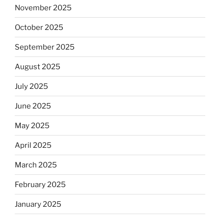
November 2025
October 2025
September 2025
August 2025
July 2025
June 2025
May 2025
April 2025
March 2025
February 2025
January 2025