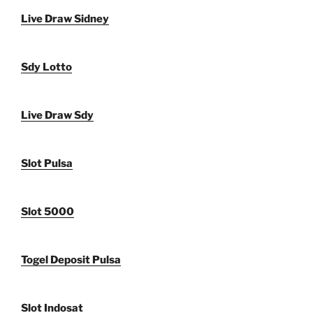
Live Draw Sidney
Sdy Lotto
Live Draw Sdy
Slot Pulsa
Slot 5000
Togel Deposit Pulsa
Slot Indosat