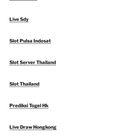
Live Sdy
Slot Pulsa Indosat
Slot Server Thailand
Slot Thailand
Prediksi Togel Hk
Live Draw Hongkong