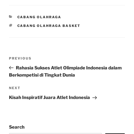
CATEGORIES
CABANG OLAHRAGA
TAGS
CABANG OLAHRAGA BASKET
Post
Previous
PREVIOUS
navigation
Post
Rahasia Sukses Atlet Olimpiade Indonesia dalam
Berkompetisi di Tingkat Dunia
Next
NEXT
Post
Kisah Inspiratif Juara Atlet Indonesia
Search