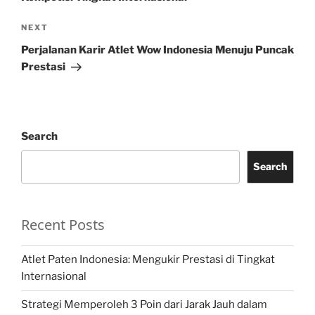
Next
NEXT
Post
Perjalanan Karir Atlet Wow Indonesia Menuju Puncak
Prestasi
Search
Search
Recent Posts
Atlet Paten Indonesia: Mengukir Prestasi di Tingkat
Internasional
Strategi Memperoleh 3 Poin dari Jarak Jauh dalam