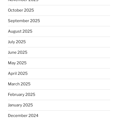
October 2025
September 2025
August 2025
July 2025
June 2025
May 2025
April 2025
March 2025
February 2025
January 2025
December 2024