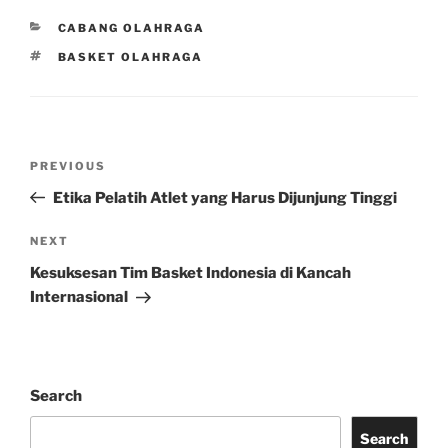
CATEGORIES
CABANG OLAHRAGA
TAGS
BASKET OLAHRAGA
Post
Previous
PREVIOUS
navigation
Post
Etika Pelatih Atlet yang Harus Dijunjung Tinggi
Next
NEXT
Post
Kesuksesan Tim Basket Indonesia di Kancah
Internasional
Search
Search