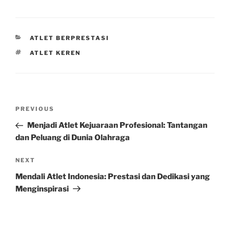
CATEGORIES
ATLET BERPRESTASI
TAGS
ATLET KEREN
Post
Previous
PREVIOUS
navigation
Post
Menjadi Atlet Kejuaraan Profesional: Tantangan
dan Peluang di Dunia Olahraga
Next
NEXT
Post
Mendali Atlet Indonesia: Prestasi dan Dedikasi yang
Menginspirasi