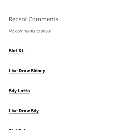
Recent Comments
No comments to show.
Slot XL
Live Draw Sidney
Sdy Lotto
Live Draw Sdy