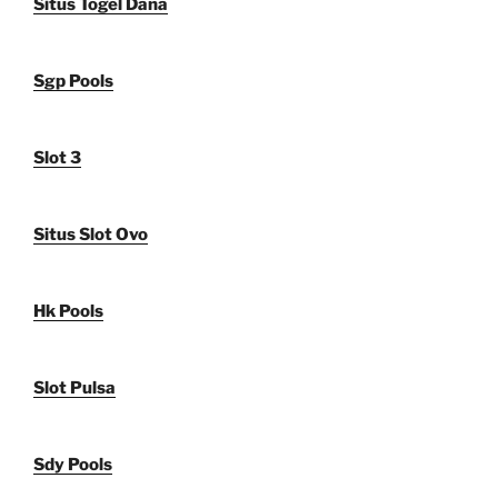
Situs Togel Dana
Sgp Pools
Slot 3
Situs Slot Ovo
Hk Pools
Slot Pulsa
Sdy Pools