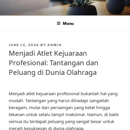
Skip
to
content
Menu
POSTED
JUNE 14, 2026
BY
ADMIN
ON
Menjadi Atlet Kejuaraan
Profesional: Tantangan dan
Peluang di Dunia Olahraga
Menjadi atlet kejuaraan profesional bukanlah hal yang
mudah. Tantangan yang harus dihadapi sangatlah
beragam, mulai dari persaingan yang ketat hingga
tekanan untuk selalu tampil maksimal. Namun, di balik
semua itu terdapat peluang yang sangat besar untuk
meraih kesuksesan di dunia olahraga.