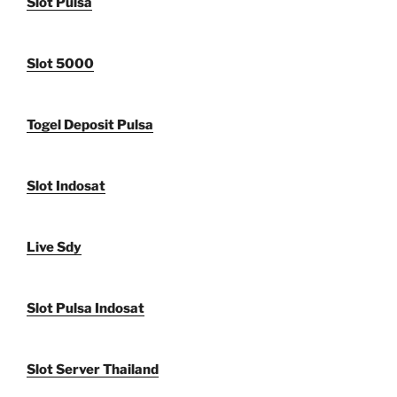
Slot Pulsa
Slot 5000
Togel Deposit Pulsa
Slot Indosat
Live Sdy
Slot Pulsa Indosat
Slot Server Thailand